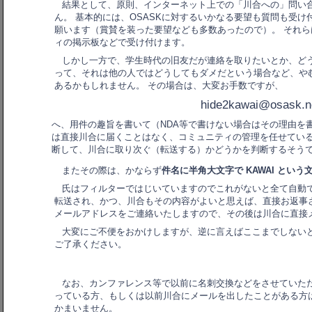
結果として、原則、インターネット上での「川合への」問い
ん。 基本的には、OSASKに対するいかなる要望も質問も受け
願います（賞賛を装った要望なども多数あったので）。 それ
ィの掲示板などで受け付けます。
しかし一方で、学生時代の旧友だが連絡を取りたいとか、ど
って、それは他の人ではどうしてもダメだという場合など、や
あるかもしれません。 その場合は、大変お手数ですが、
hide2kawai@osask.n
へ、用件の趣旨を書いて（NDA等で書けない場合はその理由を
は直接川合に届くことはなく、コミュニティの管理を任せているhi
断して、川合に取り次ぐ（転送する）かどうかを判断するそう
またその際は、かならず
件名に半角大文字で KAWAI という
氏はフィルターではじいていますのでこれがないと全て自動で
転送され、かつ、川合もその内容がよいと思えば、直接お返事
メールアドレスをご連絡いたしますので、その後は川合に直接
大変にご不便をおかけしますが、逆に言えばここまでしない
ご了承ください。
なお、カンファレンス等で以前に名刺交換などをさせていた
っている方、もしくは以前川合にメールを出したことがある方
かまいません。