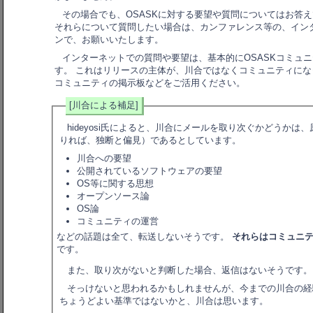
その場合でも、OSASKに対する要望や質問についてはお答
それらについて質問したい場合は、カンファレンス等の、イン
ンで、お願いいたします。
インターネットでの質問や要望は、基本的にOSASKコミュ
す。 これはリリースの主体が、川合ではなくコミュニティに
コミュニティの掲示板などをご活用ください。
[川合による補足]
hideyosi氏によると、川合にメールを取り次ぐかどうか
りれば、独断と偏見）であるとしています。
川合への要望
公開されているソフトウェアの要望
OS等に関する思想
オープンソース論
OS論
コミュニティの運営
などの話題は全て、転送しないそうです。
それらはコミュニ
です。
また、取り次がないと判断した場合、返信はないそうです。
そっけないと思われるかもしれませんが、今までの川合の経
ちょうどよい基準ではないかと、川合は思います。