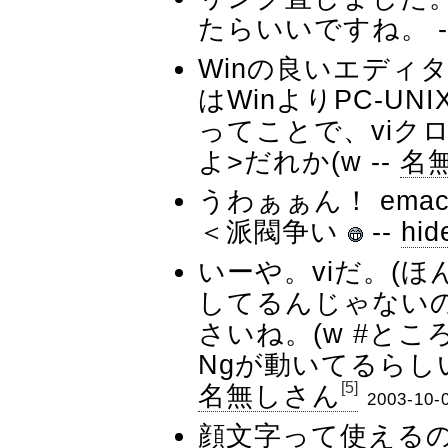
たらいいですね。 -
Winの良いエディタ
はWinよりPC-U
ってことで、viクロー
よ>だれか(w --
名
うわぁぁん！ em
＜派閥争い
--
hid
いーや。viだ。(
してるんじゃない
さいね。(w #とこ
Ngが動いてるらし
[5]
名無しさん
2003-10-
顔文字って使えるの