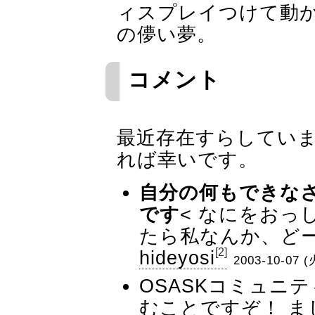
ィスプレイつけて動
の儚い夢。
コメント
最近存在すらしてい
れば幸いです。
自分の何もできな
です
< なにをおっ
たら私なんか、どーす
[2]
hideyosi
2003-10-07 (
OSASKコミュニ
むことですぞ！ 