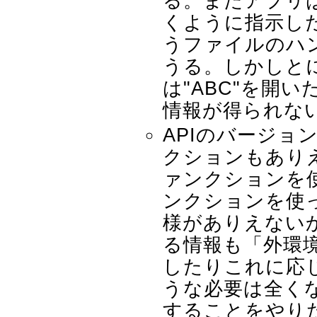
る。またアプリは
くように指示した
うファイルのハ
うる。しかしと
は"ABC"を開
情報が得られな
APIのバージョ
クションもありえ
ァンクションを使
ンクションを使っ
様がありえない
る情報も「外環
したりこれに応
うな必要は全く
することをやり