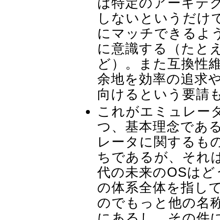
は特定のアーキテ
しないというだけ
にマッチできるよ
に意識する（たと
ど）。また互換性
余地を効率の追求や
向けるという要請
これがエミュレー
つ、基本理念であ
レータに関するも
ちであるが、それ
代の未来のOSはど
の体系全体を指し
のでもっと他の名
にあるし、その件