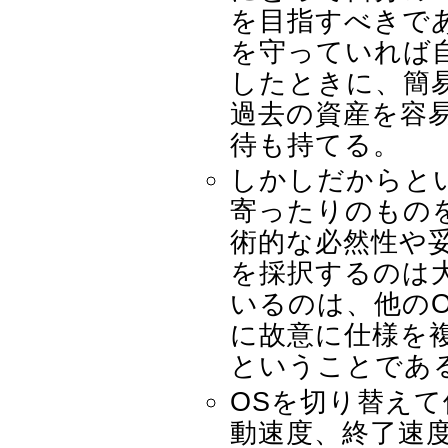
を目指すべきで
を守っていれば
したときに、簡易
過去の資産を容
待も持てる。
しかしだからと
寄ったりのもの
術的な必然性や
を採択するのは
いるのは、他の
に故意に仕様を
ということであ
OSを切り替え
動速度、終了速