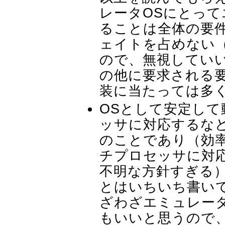
レータOSにとっ
ることは全体の要
ェイトを占めない
ので、無視してい
の他に要求される
装に当たっては多
OSとして安定し
ッサに対応するな
のことであり（効
チプロセッサに対
不明な方針すぎる
とはいちいち書い
ざわざエミュレー
もいいと思うので