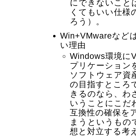
にできないこと
くてもいい仕様
ろう）。
Win+VMware
い理由
Windows環境に
プリケーション
ソフトウェア資
の目指すところ
きるのなら、わ
いうことにこだ
互換性の確保を
まうというもの
想と対立する考