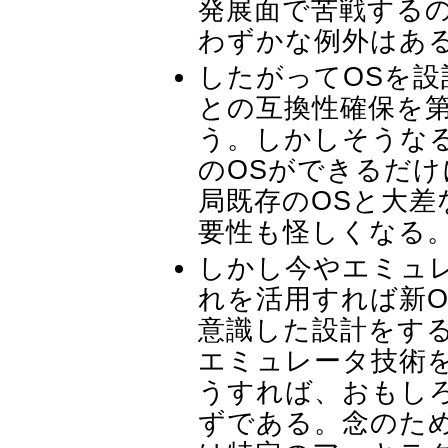
発展面で苦戦する
わずかな例外はあ
したがってOSを
との互換性確保を
う。しかしそうな
のOSができるだ
局既存のOSと大差
要性も怪しくなる
しかし今やエミュ
れを活用すれば新
意識した設計をす
エミュレータ技術
うすれば、おもし
ずである。念のた