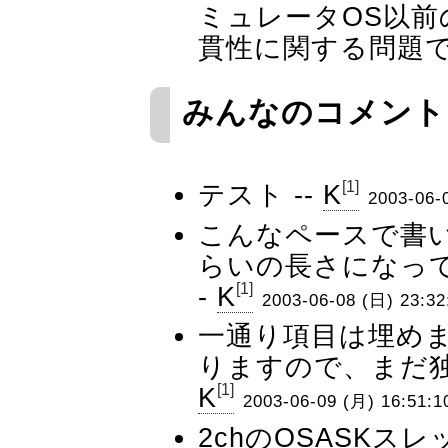
ミュレータOS以
貫性に関する問題
みんなのコメント
[1]
テスト --
K
2003-06-
こんなペースで書
らいの長さになって
[1]
-
K
2003-06-08 (日) 23:32
一通り項目は埋め
りますので、まだ独
[1]
K
2003-06-09 (月) 16:51:1
2chのOSASKス