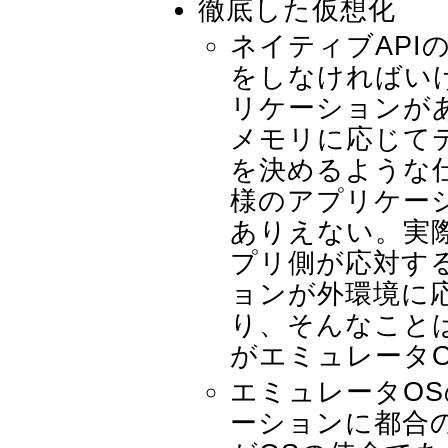
徹底した仮想化
ネイティブAPI
をしなければい
リケーションが
メモリに応じて
を決めるような
様のアプリケー
ありえない。実
プリ側が応対す
ョンが外環境に
り、そんなこと
がエミュレータ
エミュレータO
ーションに都合