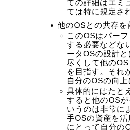
ての詳細はエミ
ては特に規定さ
他のOSとの共存を
このOSはパーフ
する必要などな
ータOSの設計
尽くして他のO
を目指す。それ
自分のOSの向
具体的にはたと
すると他のOS
いうのは非常に
手OSの資産を活
にとって自分の