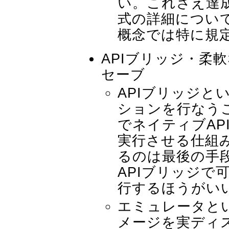
い。これさえ達
式の詳細につい
概念では特に規
APIブリッジ・柔
セーブ
APIブリッジと
ションを行なうこ
でネイティブAP
実行させる仕組
るのは最後の手
APIブリッジで
行するほうがい
エミュレータと
メージを実ディ