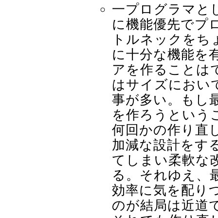
一プログラマと
に機能優先でプ
トルネックをち
に十分な機能を
アを作ることは
はサイズにおい
事が多い。もし
を作ろうという
何回かの作り直
加減な設計をす
てしまい柔軟な
る。それゆえ、
効率に気を配り
のが結局は近道