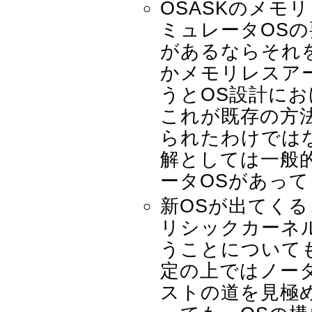
OSASKのメモ
ミュレータOS
があるならそれ
かメモリレスア
うとOS設計に
これが既存の方
られたわけでは
解としては一般
ータOSがあっ
新OSが出てく
リシックカーネ
うことについて
定の上ではノー
ストの道を見極