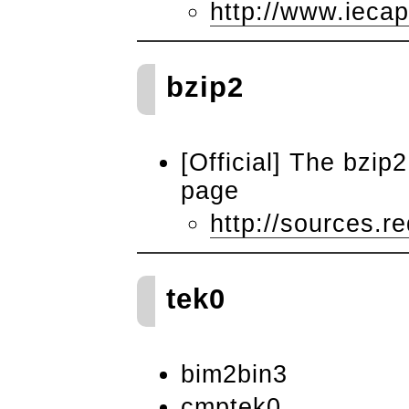
http://www.iecap
bzip2
[Official] The bzip
page
http://sources.r
tek0
bim2bin3
cmptek0