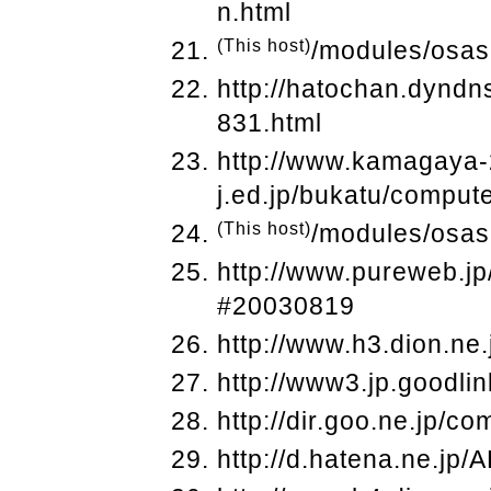
n.html
(This host)
/modules/osas
http://hatochan.dyndn
831.html
http://www.kamagaya-
j.ed.jp/bukatu/comput
(This host)
/modules/osas
http://www.pureweb.jp
#20030819
http://www.h3.dion.ne.
http://www3.jp.goodli
http://dir.goo.ne.jp/c
http://d.hatena.ne.jp