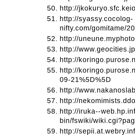
http://jkokuryo.sfc.ke
http://syassy.cocolog-
nifty.com/gomitame/20
http://uneune.myphot
http://www.geocities.
http://koringo.purose.
http://koringo.puros
09-21%5D%5D
http://www.nakanoslab
http://nekomimists.dd
http://iruka--web.hp.in
bin/fswiki/wiki.cg
http://sepii.at.webry.i