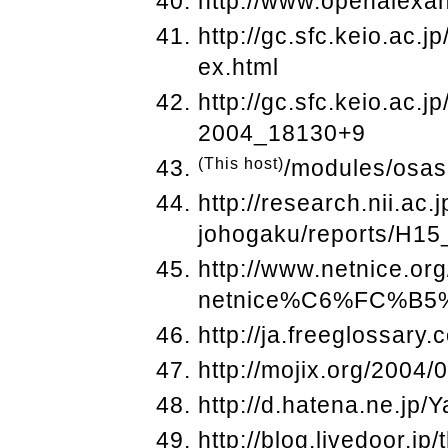
http://www.openalexa
http://gc.sfc.keio.ac.
ex.html
http://gc.sfc.keio.ac.j
2004_18130+9
(This host)
/modules/osas
http://research.nii.ac.
johogaku/reports/H15
http://www.netnice.org
netnice%C6%FC%B5
http://ja.freeglossar
http://mojix.org/2004
http://d.hatena.ne.jp
http://blog.livedoor.j