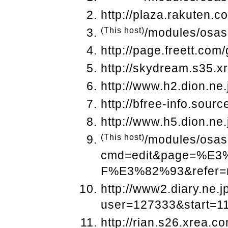
http://plaza.rakuten.c
(This host)
/modules/osas
http://page.freett.com
http://skydream.s35.x
http://www.h2.dion.ne
http://bfree-info.sourc
http://www.h5.dion.ne.
(This host)
/modules/osas
cmd=edit&page=%
F%E3%82%93&refer=
http://www2.diary.ne.j
user=127333&start=
http://rian.s26.xrea.co