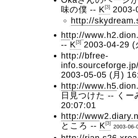
[3]
味の僕 --
K
2003-
http://skydream
http://www.h2.dio
[3]
--
K
2003-04-29 (
http://bfree-
info.sourceforge.jp
2003-05-05 (月) 16
http://www.h5.dion
日見つけた --
くー
20:07:01
http://www2.diary.ne
[3]
ところ --
K
2003-06-
http://rian.s26.xre