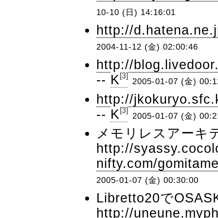
10-10 (日) 14:16:01
http://d.hatena.ne
2004-11-12 (金) 02:00:46
http://blog.livedoo
[3]
--
K
2005-01-07 (金) 00:1
http://jkokuryo.sfc
[3]
--
K
2005-01-07 (金) 00:2
メモリレスアーキ
http://syassy.cocol
nifty.com/gomitame
2005-01-07 (金) 00:30:00
Libretto20でOSAS
http://uneune.myp