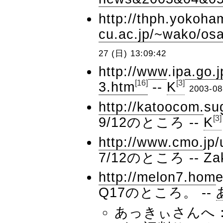
http://thph.yokoha
cu.ac.jp/~wako/os
27 (日) 13:09:42
http://www.ipa.go
[16]
[3]
3.htm
--
K
2003-08
http://katoocom.s
[3]
9/12のところ --
K
http://www.cmo.jp
7/12のところ --
Za
http://melon7.home
Q17のところ。 --
あっきぃさんへ