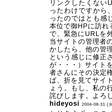
リンクしたくないU
ったわけですから
ったのではとも感
本位で御HPに訪
で、緊急にURLを
当サイトの管理者
かしたら、他の管
という感じに修正
が・・・）サイト
者さんにその決定
ば、折を見てサイ
ょう。もし、私の
詫びします。よろし
hideyosi
2004-08-31 (火