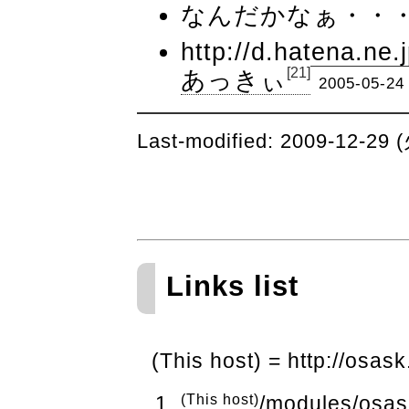
なんだかなぁ・・・ 
http://d.hatena.ne
[21]
あっきぃ
2005-05-24
Last-modified: 2009-12-29 (
Links list
(This host) = http://osask
(This host)
/modules/osas