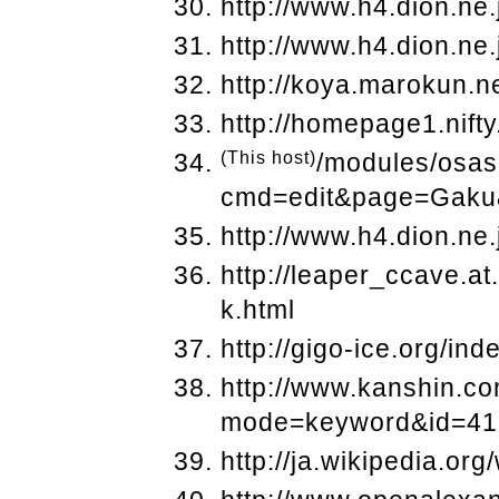
http://www.h4.dion.ne
http://www.h4.dion.ne.
http://koya.marokun.n
http://homepage1.nift
(This host)
/modules/osas
cmd=edit&page=Gaku
http://www.h4.dion.ne
http://leaper_ccave.a
k.html
http://gigo-ice.org/ind
http://www.kanshin.c
mode=keyword&id=41
http://ja.wikipedia.or