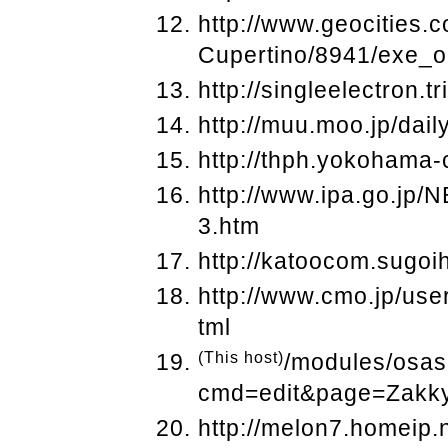
http://www.geocities.co
Cupertino/8941/exe_o
http://singleelectron.t
http://muu.moo.jp/da
http://thph.yokohama-
http://www.ipa.go.jp
3.htm
http://katoocom.sugo
http://www.cmo.jp/us
tml
(This host)
/modules/osas
cmd=edit&page=Zakky
http://melon7.homeip.