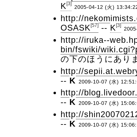
[3]
K
2005-04-12 (火) 13:34:2
http://nekomimists
[57]
[3]
OSASK
--
K
2005
http://iruka--web.h
bin/fswiki/wiki.c
の下のほうにありま
http://sepii.at.web
--
K
2009-10-07 (水) 12:51
http://blog.livedoo
--
K
2009-10-07 (水) 15:06
http://shin2007021
--
K
2009-10-07 (水) 15:06