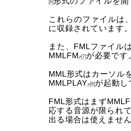
形式のファイルを開
[6]
これらのファイルは
に収録されています
また、FMLファイル
MMLFM
が必要です
[7]
MML形式はカーソル
MMLPLAY
が起動し
[8]
FML形式はまずMM
応する音源が限られ
出る場合は使えませ