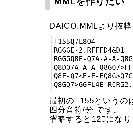
MMLを作りたい
DAIGO.MMLより抜粋
T155Q7L8O4

RGGGE-2.RFFFD4&D1

RGGGQ8E-Q7A-A-A-Q8G
Q8DQ7A-A-A-Q8GQ7>FF
Q8E-Q7<E-E-FQ8G>Q7G
Q8GQ7>GGFL4E-RCRG2.
最初のT155という
四分音符/分 です。
省略すると120にな