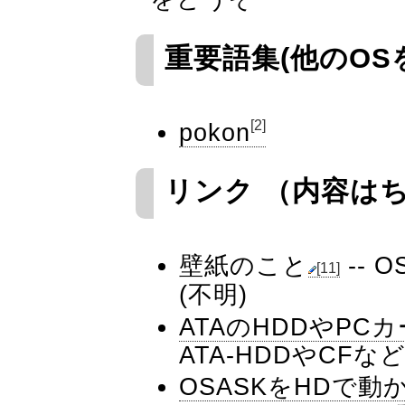
重要語集(他のOS
[2]
pokon
リンク （内容は
壁紙のこと
-- 
[11]
(不明)
ATAのHDDやPC
ATA-HDDやCF
OSASKをHDで