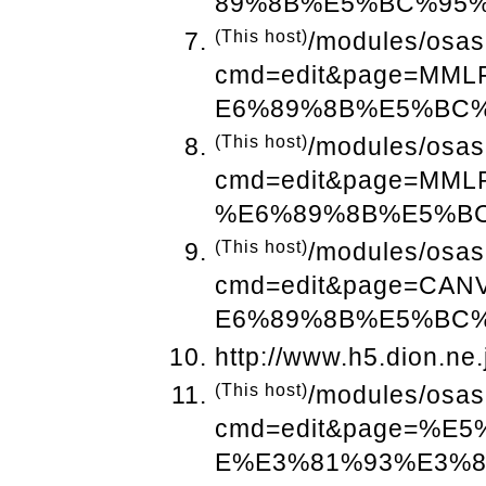
89%8B%E5%BC%95
(This host)
/modules/osas
cmd=edit&page=MM
E6%89%8B%E5%BC
(This host)
/modules/osas
cmd=edit&page=MM
%E6%89%8B%E5%B
(This host)
/modules/osas
cmd=edit&page=CA
E6%89%8B%E5%BC
http://www.h5.dion.ne
(This host)
/modules/osas
cmd=edit&page=%
E%E3%81%93%E3%8