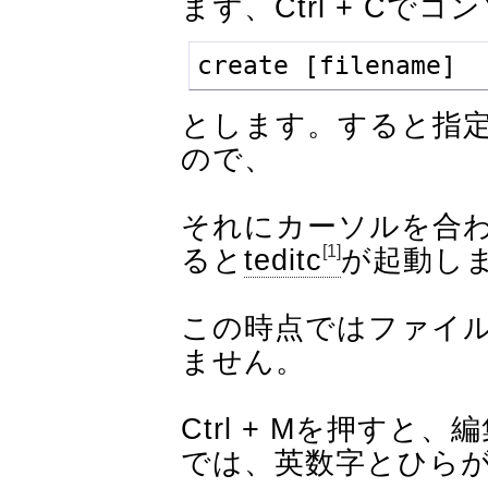
まず、Ctrl + Cで
create [filename]
とします。すると指
ので、
それにカーソルを合わせ
[1]
ると
teditc
が起動し
この時点ではファイ
ません。
Ctrl + Mを押す
では、英数字とひら