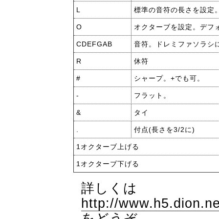
L
標準の音符の長さを設定
O
オクターブを設定。デフ
CDEFGAB
音符。ドレミファソラシ
R
休符
#
シャープ。+でも可。
-
フラット。
&
タイ
.
付点(長さを3/2に)
1オクターブ上げる
1オクターブ下げる
詳しくは
http://www.h5.dion.n
をどうぞ