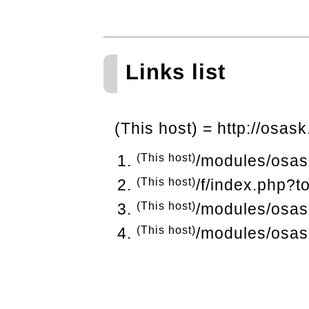
Links list
(This host) = http://osask
(This host)
/modules/osas
(This host)
/f/index.php?t
(This host)
/modules/osas
(This host)
/modules/osas