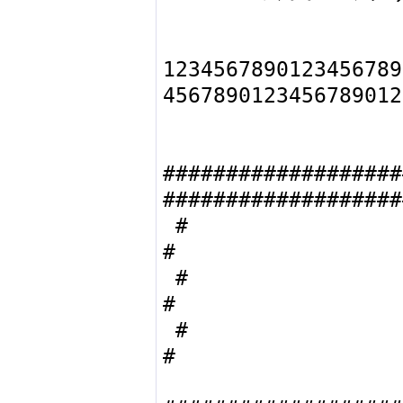
1234567890123456789
4567890123456789012
###################
###################
 #                                                                         
#

 #                   この配布パッケージについて                            
#

 #                                                                         
#
