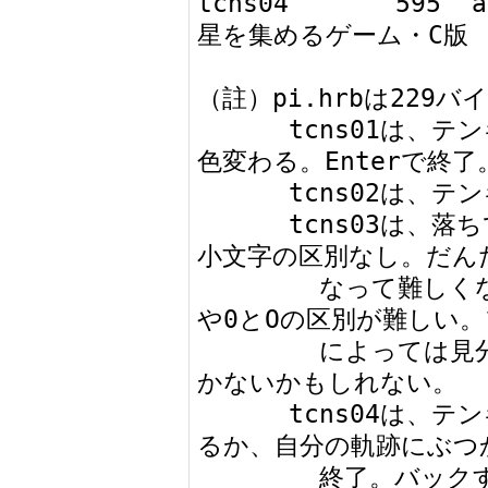
tcns04       595  
星を集めるゲーム・C版

（註）pi.hrbは229バイ
      tcns01は、テンキーの2468で動く。スペースで
色変わる。Enterで終了。
      tcns02は、テンキーの46で動く。

      tcns03は、落ちてくる文字を入力する。大文字
小文字の区別なし。だんだ
        なって難しくなる。誤入力すると減点。1とI
や0とOの区別が難しい。
        によっては見分けられず、両方押してみるし
かないかもしれない。

      tcns04は、テンキーの2468で動く。壁にぶつか
るか、自分の軌跡にぶつか
        終了。バックすれば即死。
