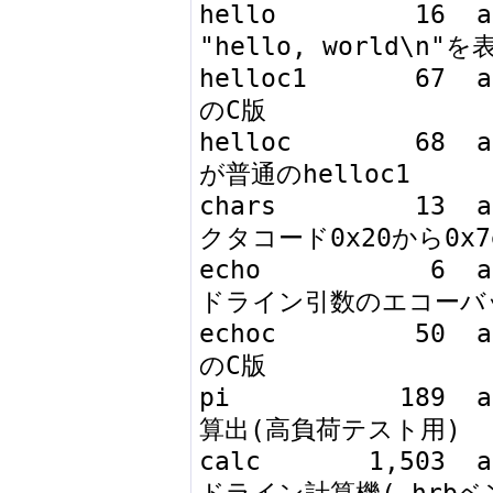
hello         16  ab
"hello, world\n"を
helloc1       67  a
のC版

helloc        68  
が普通のhelloc1

chars         13  
クタコード0x20から0x7
echo           6 
ドライン引数のエコーバッ
echoc         50  a
のC版

pi           189  
算出(高負荷テスト用)

calc       1,503  
ドライン計算機(.hrbベ