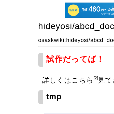
hideyosi​/abcd_d
osaskwiki
:
hideyosi
/abcd_d
試作だってば！
[2]
詳しくは
こちら
見て
tmp