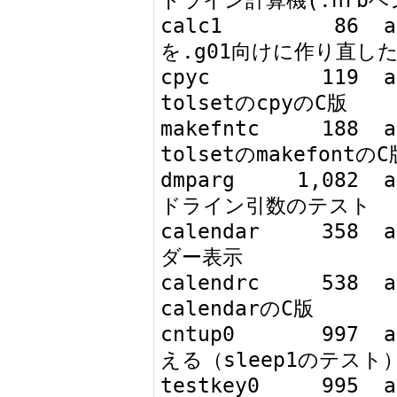
calc1         86  a
を.g01向けに作り直した
cpyc         119  ab
tolsetのcpyのC版

makefntc     188  ab
tolsetのmakefontのC版
dmparg     1,082  
ドライン引数のテスト

calendar     358  
ダー表示

calendrc     538  ab
calendarのC版

cntup0       997  
える（sleep1のテスト）
testkey0     995  