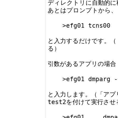
ディレクトリに自動的に
あとはプロンプトから、　
    >efg01 tcns00

と入力するだけです。（「
る）

引数があるアプリの場合

    >efg01 dmparg -test1 -test2

と入力します。（「アプリ」
test2を付けて実行させ
    >efg01     dmparg       -test1              