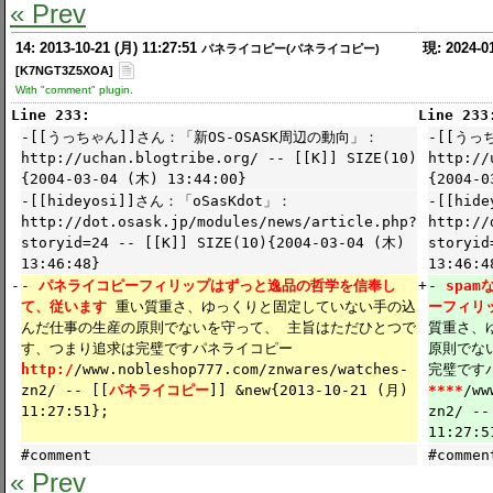
« Prev
14: 2013-10-21 (月) 11:27:51
現: 2024-0
パネライコピー(パネライコピー)
[K7NGT3Z5XOA]
With "comment" plugin.
Line 233:
Line 233
-[[うっちゃん]]さん：「新OS-OSASK周辺の動向」：
-[[うっ
http://uchan.blogtribe.org/ -- [[K]] SIZE(10)
http://
{2004-03-04 (木) 13:44:00}
{2004-0
-[[hideyosi]]さん：「oSasKdot」：
-[[hid
http://dot.osask.jp/modules/news/article.php?
http://
storyid=24 -- [[K]] SIZE(10){2004-03-04 (木)
storyid
13:46:48}
13:46:4
-
-
パネライコピーフィリップはずっと逸品の哲学を信奉し
+
-
spa
て、従います
重い質重さ、ゆっくりと固定していない手の込
ーフィリ
んだ仕事の生産の原則でないを守って、 主旨はただひとつで
質重さ、
す、つまり追求は完璧ですパネライコピー
原則でな
http:/
/www.nobleshop777.com/znwares/watches-
完璧です
zn2/ -- [[
パネライコピー
]] &new{2013-10-21 (月)
****
/ww
11:27:51};
zn2/ --
11:27:5
#comment
#commen
« Prev