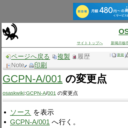
O
サイトトップへ
新掲示板(
ページへ戻る
複製
履歴
|
新規
Note
印刷
GCPN-A​/001
の変更点
osaskwiki
:
GCPN-A
/
001
の変更点
ソース
を表示
GCPN-A/001
へ行く。