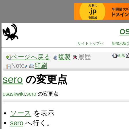
O
サイトトップへ
新掲示板(
ページへ戻る
複製
履歴
|
新規
Note
印刷
sero
の変更点
osaskwiki
:
sero
の変更点
ソース
を表示
sero
へ行く。