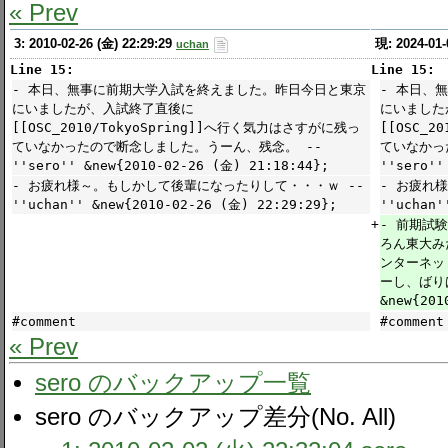
« Prev
3: 2010-02-26 (金) 22:29:29
現: 2024-01-
uchan
Line 15:
Line 15:
- 本日、無事に前期大学入試を終えました。昨日今日と東京
- 本日、
にいましたが、入試終了直後に
にいました
[[OSC_2010/TokyoSpring]]へ行く気力はさすがに残っ
[[OSC_2
ていなかったので断念しました。うーん、残念。 --
ていなかっ
''sero'' &new{2010-02-26 (金) 21:18:44};
''sero''
- お疲れ様～。もしかして後輩になったりして・・・ｗ --
- お疲れ
''uchan'' &new{2010-02-26 (金) 22:29:29};
''uchan'
+
- 前期試
ろん東大み
ンターネッ
ーし、ばりば
&new{201
#comment
#comment
« Prev
sero のバックアップ一覧
sero のバックアップ差分(No. All)