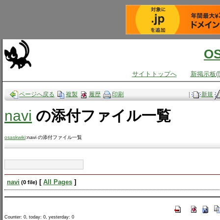
O
サイトトップへ
新掲示板(
ページへ戻る
複製
履歴
印刷
|
新規
navi
の添付ファイル一覧
osaskwiki
:navi の添付ファイル一覧
navi
[
All Pages
]
(0 file)
Counter: 0, today: 0, yesterday: 0