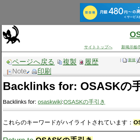
O
サイトトップへ
新掲示板(
ページへ戻る
複製
履歴
|
新規
Note
印刷
Backlinks for: OSASK
Backlinks for:
osaskwiki
:
OSASKの手引き
これらのキーワードがハイライトされています：
O