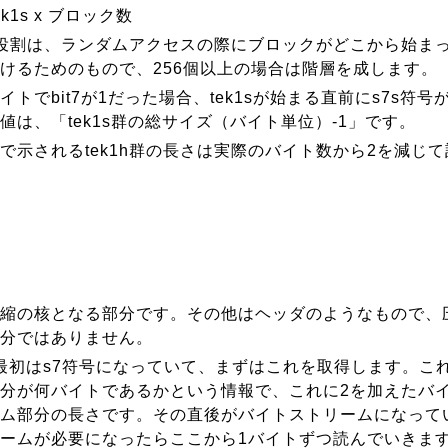
tek1s x ブロック数
hの役割は、ランダムアクセスの際にブロックがどこから始ま
けるためのもので、256個以上の場合は階層を成します。
イトでbit7が1だった場合、tek1sが始まる直前にs7s符
値は、「tek1s群の総サイズ（バイト単位）-1」です。
で示されるtek1h群の長さは実際のバイト数から2を減じ
縮の核となる部分です。その他はヘッダのようなもので、
分ではありません。
sの最初はs7符号になっていて、まずはこれを取得します。こ
分が何バイトであるかという情報で、これに2を加えたバ
ム部分の長さです。その直後がバイトストリームになって
ームが必要になったらここから1バイトずつ読んでいきま