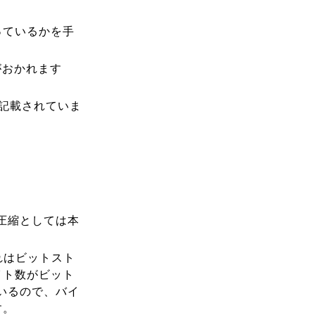
っているかを手
号がおかれます
て記載されていま
圧縮としては本
れはビットスト
イト数がビット
いるので、バイ
す。