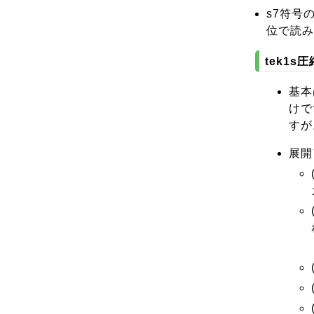
s7符号
位で読み
tek1s
基本
けで
すが
展開