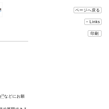
ページへ戻る
− Links
印刷
[3]
s
などにお願