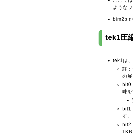
ここでは
ようなフ
bim2
tek1圧
tek1
註：
の展
bi
味を
bi
す。
bi
1K