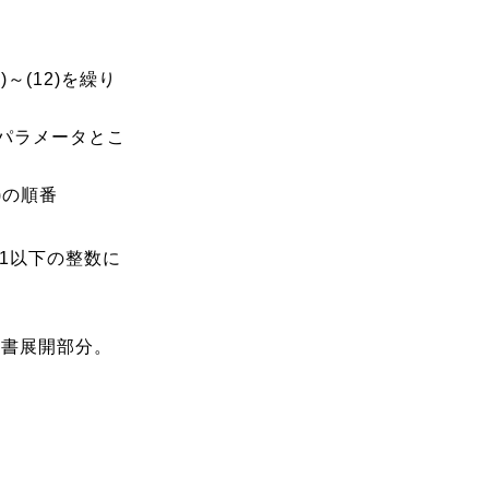
～(12)を繰り
号パラメータとこ
)の順番
-1以下の整数に
ライド辞書展開部分。
。