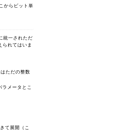
こからビット単
号に統一されただ
えられてはいま
らはただの整数
号パラメータとこ
てきて展開（こ