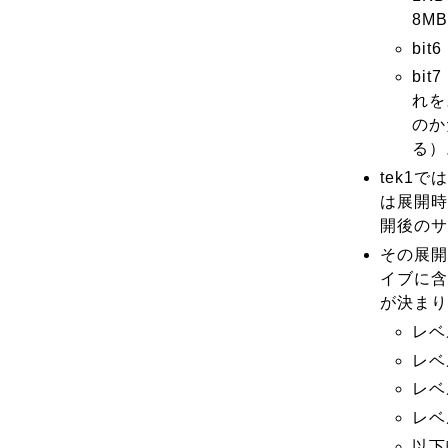
8M
bi
bi
れを
のか
る）
tek1
は展開時
開後のサ
その展開
イブに含
が決まり
レベ
レベ
レベ
レベ
以下