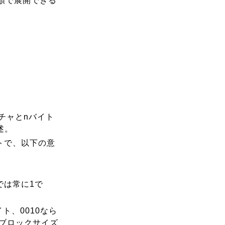
順で展開できる
チャとnバイト
述。
イトで、以下の意
1では常に1で
イト、0010なら
らブロックサイズ