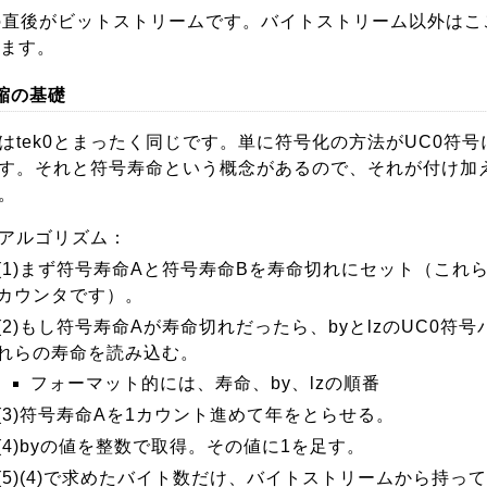
の直後がビットストリームです。バイトストリーム以外はこ
ます。
圧縮の基礎
はtek0とまったく同じです。単に符号化の方法がUC0符
す。それと符号寿命という概念があるので、それが付け加
。
アルゴリズム：
(1)まず符号寿命Aと符号寿命Bを寿命切れにセット（これ
カウンタです）。
(2)もし符号寿命Aが寿命切れだったら、byとlzのUC0符
れらの寿命を読み込む。
フォーマット的には、寿命、by、lzの順番
(3)符号寿命Aを1カウント進めて年をとらせる。
(4)byの値を整数で取得。その値に1を足す。
(5)(4)で求めたバイト数だけ、バイトストリームから持っ