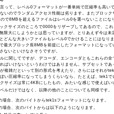
言って、レベル0フォーマットが一番単純で圧縮率も高い
ないのでランダムアクセス性能は劣ります。またブロック
なので8MBを超えるファイルはレベル0を選べないことにな
ックサイズのところで0000をリザーブしてあるので、こ
無限大にしようかとは思っていますが、とりあえず今は未
とどんな大きいファイルもレベル0でかけることにはなり
で最大ブロック長8MBを前提にしたフォーマットになって
さないといけなさそうですが。
ルに関してですが、デコーダ、エンコーダともこれらの全
ればいけないというわけではありません。サブセットであ
が複雑だといって別の形式を考えたり、さらにはそれがtek
ぼい圧縮率になってしまうくらいなら、たとえば、tek1で
クサイズは常に4KBにしたもの、みたいな感じで使えばい
ベルだけではなく、以降の他のことについても同様です。
の場合、次のバイトからtek1sフォーマットになります。
の場合、次のバイトからは以下のようになります。