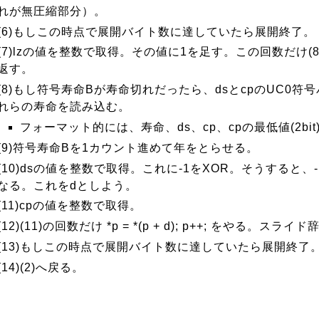
れが無圧縮部分）。
(6)もしこの時点で展開バイト数に達していたら展開終了。
(7)lzの値を整数で取得。その値に1を足す。この回数だけ(8)
返す。
(8)もし符号寿命Bが寿命切れだったら、dsとcpのUC0符
れらの寿命を読み込む。
フォーマット的には、寿命、ds、cp、cpの最低値(2bit
(9)符号寿命Bを1カウント進めて年をとらせる。
(10)dsの値を整数で取得。これに-1をXOR。そうすると、
なる。これをdとしよう。
(11)cpの値を整数で取得。
(12)(11)の回数だけ *p = *(p + d); p++; をやる。ス
(13)もしこの時点で展開バイト数に達していたら展開終了
(14)(2)へ戻る。