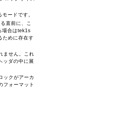
れるモードです。
始まる直前に、こ
合はtek1s
るために存在す
れません。これ
Pヘッダの中に展
ロックがアーカ
のフォーマット