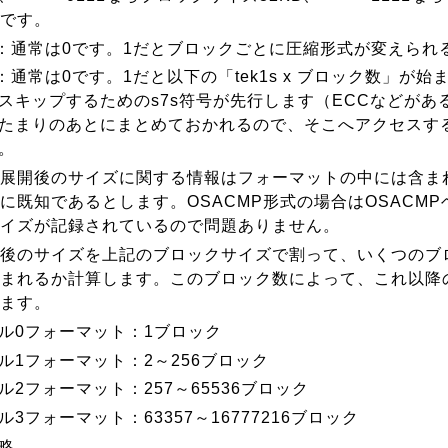
Bです。
t6：通常は0です。1だとブロックごとに圧縮形式が変えら
t7：通常は0です。1だと以下の「tek1s x ブロック数」が
スキップするためのs7s符号が先行します（ECCなどがある場
たまりのあとにまとめておかれるので、そこへアクセスす
。
では展開後のサイズに関する情報はフォーマットの中には含ま
に既知であるとします。OSACMP形式の場合はOSACM
イズが記録されているので問題ありません。
後のサイズを上記のブロックサイズで割って、いくつのブ
まれるか計算します。このブロック数によって、これ以降
ます。
ル0フォーマット：1ブロック
ル1フォーマット：2～256ブロック
ル2フォーマット：257～65536ブロック
ル3フォーマット：63357～16777216ブロック
略