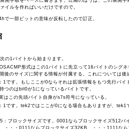
展開手順をベースに書きます。圧縮のほうは、この展開手
ァイルを作ればいいだけですので。
bin4hで一部ビットの意味が反転したので訂正。
縮
は、次の1バイトから始まります。
OSACMP形式はこの1バイトに先立って16バイトのシグネ
開後のサイズに関する情報が付属する。これについては後
t0：1です。もしここが0ならそれは拡張情報をもつ先行バ
持つのはbit0が1になっているバイトです。
実はこの先頭バイト自身がs7s符号になっている。
t1：1です。tek2ではここが0になる場合もありますが、tek
t2-5：ブロックサイズです。0001ならブロックサイズ512バ
B、・・・0111ならブロックサイズ32KB、・・・1111な