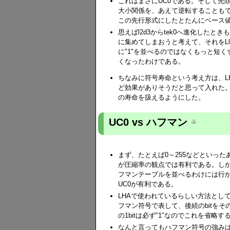
これはまさにUC0である。そして先頭
大小関係を、あえて逆転することも
この先行形式にしたとたんにベース
思えばl2d3からtek0へ進化したと
に集めてしまおうと考えて、それをL
に"1"を並べるのではなくもっと短く
くなったわけである。
ちなみに符号寿命という考え方は、L
ど効果がありそうだと思って入れた
の寿命を扱えるようにした。
UC0 vs ハフマン
まず、たとえば0～255などといっ
が圧縮率の観点では有利である。しか
フマンテーブルを並べるわけには行
UC0が有利である。
LHAで使われているらしい方法として
フマン符号で表して、後続のbitを
の1bitは必ず"1"なのでこれを省
なんと言ってもハフマン符号の強みは