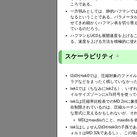
ころである。
一方弱みとしては、静的ハフマンで
なるということである。パラメータ
せてきめ細かくハフマン表を切り替え
ているのだろう。
ハフマンもUC0も展開速度を上げる
る。速度を上げる方法を積極的に使わ
スケーラビリティ
l2d3やtek0では、圧縮対象のフ
ラグなどをまったく残していなかっ
tek1では（ちなみにtek2も）、
イルサイズゾーンにs7s符号を使っ
tek1は圧縮率比較表でのMD:2m
在制限されているのは、圧縮ルーチ
な形式に見えるかもしれないが、そ
MDはmaxdisのこと。maxd
tek1はしょせんl2d3やtek0の
ォルトはMD:32kであるし）、この