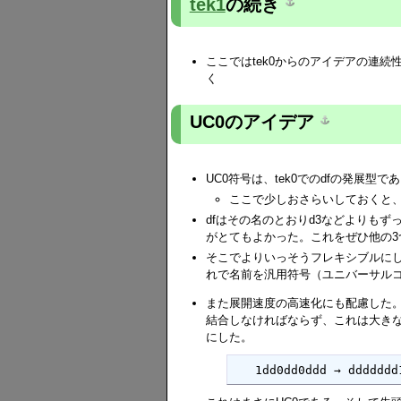
tek1
の続き
ここではtek0からのアイデアの連
く
UC0のアイデア
UC0符号は、tek0でのdfの発展型で
ここで少しおさらいしておくと、d
dfはその名のとおりd3などよりも
がとてもよかった。これをぜひ他の3つ
そこでよりいっそうフレキシブルにし
れで名前を汎用符号（ユニバーサルコ
また展開速度の高速化にも配慮した
結合しなければならず、これは大き
にした。
   1dd0dd0ddd → d