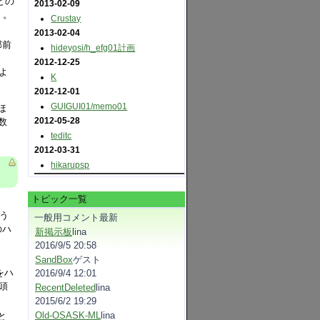
との
2013-02-09
）。
Crustay
2013-02-04
部前
hideyosi​/h_efg01計画
2012-12-25
よ
K
2012-12-01
GUIGUI01​/memo01
ほ
2012-05-28
数
teditc
2012-03-31
hikarupsp
トピック一覧
う
一般用コメント最新
のハ
新掲示板
lina
2016/9/5 20:58
SandBox
ゲスト
をハ
2016/9/4 12:01
頭
RecentDeleted
lina
2015/6/2 19:29
Old-OSASK-ML
lina
と