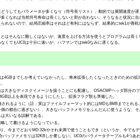
はどうしてもパラメータが多くなり（符号長リスト）、動的では展開速度が遅
が多くなれば当然符号寿命は長くしないと割が合わない。そうなると状況に合
られないので、結局圧縮率はそれほど有利にはならず、結果的にtek1が善戦
ことはそんなに難しくはないが、速度を上げる方法を使うとプログラムは長く
なくてもUC0は十分に速いが、ハフマンではtek0なみに遅くなる。
ァイルは4GBまでしか考えていなかったし、将来拡張したくなったときのための拡
た。
いずれは大きなディスクイメージを扱うことにも配慮し、OSACMPヘッダ部分の
て4GB以上を表現できるようにしたし、拡張フラグ類も準備した。
に象徴されるように（註：実はファイルフォーマット的にはMDも8MBまでとれる
ン側の都合に過ぎない）、大きなバッファメモリをふんだんに使うような、そ
れは大いなる誤解である。
isを省略して書けるようになっている。
子孫であり、今までどおりMD:32kやそれ未満で使うこともでき（というか、今でも
場合バッファメモリは32KBしか要しない。UC0のパラメータテーブルも4つあ