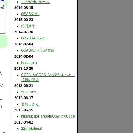
このWikiのルール.
2016-08-15
OSASK-ML
2015-09-23
松田新平
2014-07-30
Old-OSASK-ML
2014-07-04
OSASK計画広島支部
2014-02-04
Gachapin
2013-10-26
ろ
GCPN-A​/GCPN-Aの記念すべき一
号機の話題
、そ
2013-06-21
SandBox
2013-06-17
て
名無しさん
う
2013-06-15
hikarupsp​/HariboteOSwithXCode
2013-04-02
22(mkfatimg)