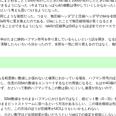
にまとめることで100が先行したときのdの数と1000が先行したときのdの数
できるようになった（今まではもっぱらdの個数は増やしていくしかなかった
値という考えも思いつけるようになった。
きも同じような発想だった。つまり、無圧縮ヘッダ"1"と圧縮ヘッダ"0"のbitを全
0a符号に置き換えたのである。L0aにしたことで無圧縮領域が長くなるとき
することができるようになり、tek0の圧縮率はl2d3よりもほぼ全てのケースで
HAがたまに静的ハフマン符号を作り直しているらしいという話を聞き、なる
。実験したらいろいろ分かったので、全部を一気に切り替えるのではなく、複
たある程度狭い数値しか扱わないと確実にわかっている場合、ハフマン符号のほ
し、任意の32bitの数値をエンコードするなどの用途になると、もはや4G個
かず、かといって動的ハフマンでもこの数は扱いにくいし速度が出ないので、
、32bit数値をそのままハフマンにかけるのではなく、総ビット数（0～31）
そのままビットストリームに並べるという方法があるらしい。この場合後続は先
略するようだ。この方法のほうが圧縮率がUC0よりもいいかもしれない。
、小さい数字ほど出現頻度が高いだろうというtek1での仮定を前提にしない