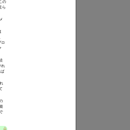
この
足ら
メ
ほ
、
ブロ
ク
続
けれ
れば
れ
て
の
能
で