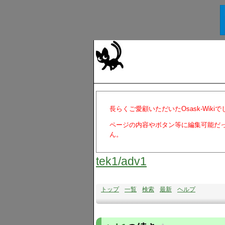
長らくご愛顧いただいたOsask-Wiki
ページの内容やボタン等に編集可能だ
ん。
tek1​/adv1
トップ
一覧
検索
最新
ヘルプ