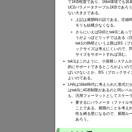
て1KB程度であり、16bit環境でも
UC0パラメータテーブル1KBであ
ない大きさである。
上記は展開時の話である。圧縮時
モリも結構少なくなる。
さらにいえばl2d3とtek0にあ
うがよっぽどリッチではある（
tek1の8MBという上限はBS
ックサイズは考えにくいので、問
サイズをサポートすれば済む。
tek1はこのように、小規模システ
的にサポートできるところがよいの
ばいけないとか、BS（ブロックサ
よいのである。
LHAは16bit時代に考えられた形
はtek0に4GB制限があるのと同
も、汎用フォーマットとしてスケー
要するにパラメータ（ファイル
ことである。展開のことを考え
性を縛る壁になるので、展開ル
あろう。