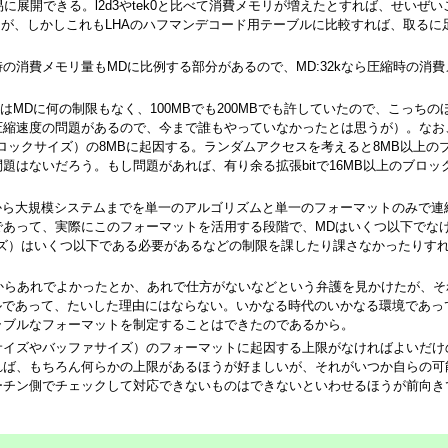
容易に展開できる。l2d3やtek0と比べて消費メモリが増えたとすれば、せいぜい
ろうが、しかしこれもLHAのハフマンデコード用テーブルに比較すれば、取るに
の消費メモリ量もMDに比例する部分があるので、MD:32kなら圧縮時の消費
ってはMDに何の制限もなく、100MBでも200MBでも許していたので、こっちの
圧縮速度の問題があるので、今まで誰もやっていなかったとは思うが）。なお
（ブロックサイズ）の8MBに起因する。ランダムアクセスを考えると8MB以上の
題はないだろう。もし問題があれば、有り余る拡張bitで16MB以上のブロッ
ムから大規模システムまでを単一のアルゴリズムと単一のフォーマットのみで連
であって、実際にこのフォーマットを活用する段階で、MDはいくつ以下でな
イズ）はいくつ以下である必要があるなどの制限を課したり課さなかったりす
式だからあれでよかったとか、あれで仕方がないなどという弁護を見かけたが、そ
レベルであって、たいした理由にはならない。いかなる時代のいかなる環境であっ
ラブルなフォーマットを制定することはできたのであるから。
サイズやバッファサイズ）のフォーマットに起因する上限がなければよいだけ
れば、もちろん何らかの上限があるほうが好ましいが、それがいつか自らの可
ーチン側でチェックして対応できないものはできないといわせるほうが前向き