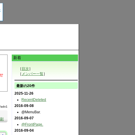
新着
［
目次
］
［
メンバー一覧
］
せ
最新の20件
2025-11-26
RecentDeleted
2016-09-08
/adv1
@MenuBar.
2016-09-07
刷
@FrontPage.
2016-09-04