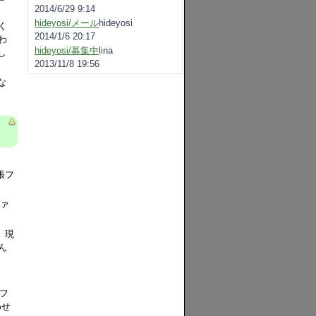
2014/6/29 9:14
hideyosi/メール
hideyosi
く
2014/1/6 20:17
わ
hideyosi/募集中
lina
し
2013/11/8 19:56
な
張フ
ファ
。現
ん
デフ
わせ