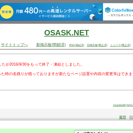
OSASK.NET
サイトトップへ
新掲示板(閉鎖済)
Wiki(凍結済)
旧掲示板(廃止済)
ニュース(廃止済)
でしたが2016/9/30をもって終了・凍結としました。
った時の名残りが残っておりますが新たなページ設置や内容の変更等はできま
osaskwiki
:
tek1
履歴
印