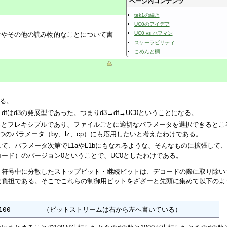
ページ内コンテンツ
tek1の続き
UC0のアイデア
UC0 vs ハフマン
続性やその他の読み物的なことについて書
スケーラビリティ
こめんと欄
ある。
fはd3の発展型であった。つまりd3→df→UC0ということになる。
ずっとフレキシブルであり、ファイルごとに適切なパラメータを選択できるとこ
のパラメータ（by、lz、cp）にも応用したいと考えたわけである。
て、パラメータ次第でL1aやL1bにもなれるような、そんなものに拡張して
ード）のバージョン0ということで、UC0としたわけである。
。符号中に分散したストップビット・継続ビットは、デコードの際に取り除い
な負担である。そこでこれらの制御用ビットをざざーと先頭に集めて以下のよ
dddddd100        （ビットストリームは右から左へ書いている）