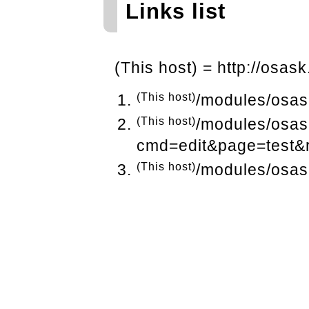
Links list
(This host) = http://osask
(This host)
/modules/osas
(This host)
/modules/osas
cmd=edit&page=test&r
(This host)
/modules/osas