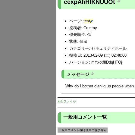
cexpAhHlKNUUOt
ページ:
test
投稿者:
Crustay
優先順位: 低
状態: 保留
カテゴリー: セキュリティホール
投稿日: 2013-02-09 (土) 02:48:08
バージョン: mYxotflIDdqHTOj
メッセージ
Why do I bother clanlig up people when I
添付ファイル
:
一般用コメント一覧
一般用コメント欄は使用できません