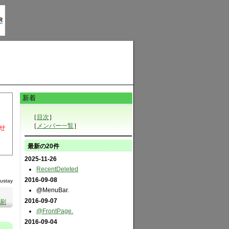
新着
［
目次
］
［
メンバー一覧
］
せ
最新の20件
2025-11-26
RecentDeleted
2016-09-08
rustay
@MenuBar.
2016-09-07
刷
@FrontPage.
2016-09-04