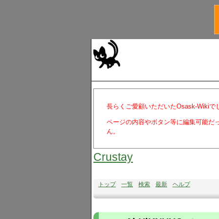
長らくご愛顧いただいたOsask-Wiki
ページの内容やボタン等に編集可能だ
ん。
Crustay
トップ
一覧
検索
最新
ヘルプ