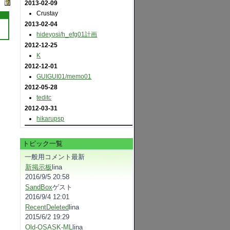
2013-02-09
Crustay
2013-02-04
hideyosi​/h_efg01計画
2012-12-25
K
2012-12-01
GUIGUI01​/memo01
2012-05-28
teditc
2012-03-31
hikarupsp
トピック一覧
一般用コメント最新
新掲示板
lina
2016/9/5 20:58
SandBox
ゲスト
2016/9/4 12:01
RecentDeleted
lina
2015/6/2 19:29
Old-OSASK-ML
lina