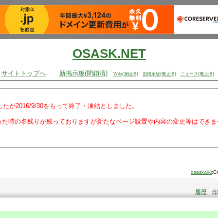
OSASK.NET
サイトトップへ
新掲示板(閉鎖済)
Wiki(凍結済)
旧掲示板(廃止済)
ニュース(廃止済)
でしたが2016/9/30をもって終了・凍結としました。
った時の名残りが残っておりますが新たなページ設置や内容の変更等はできま
osaskwiki
:C
履歴
印