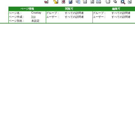
ぺージ情報
閲覧可
編集可
Crustay
ぺージ名 :
グループ :
すべての訪問者
グループ :
すべての訪問者
lina
ページ作成 :
ユーザー :
すべての訪問者
ユーザー :
すべての訪問者
ページ別名 :
未設定