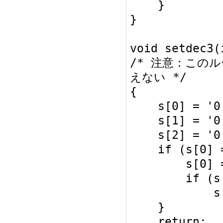
    }

}

void setdec3(
/* 注意：この
えない */

{

    s[0] = '0' + i / 100; i %= 100;

    s[1] = '0' + i /  10;

    s[2] = '0' + i %  10;

    if (s[0] == '0') {

        s[0] = ' ';

        if (s[1] == '0')

            s[1] = ' ';

    }

    return;
