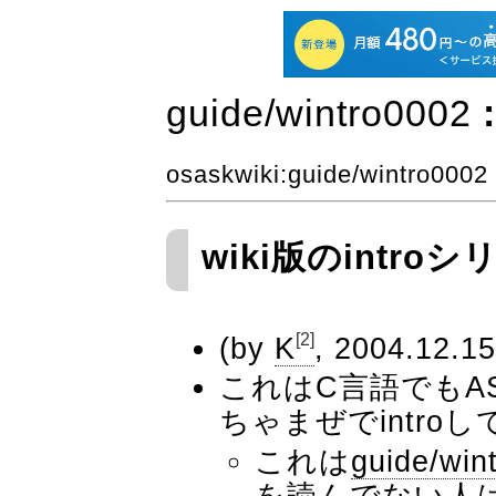
guide​/wintro0002
:
osaskwiki
:
guide
/wintro0002
wiki版のintroシリ
[2]
(by
K
, 2004.12.15
これはC言語でもAS
ちゃまぜでintr
これは
guide​/wi
を読んでない人