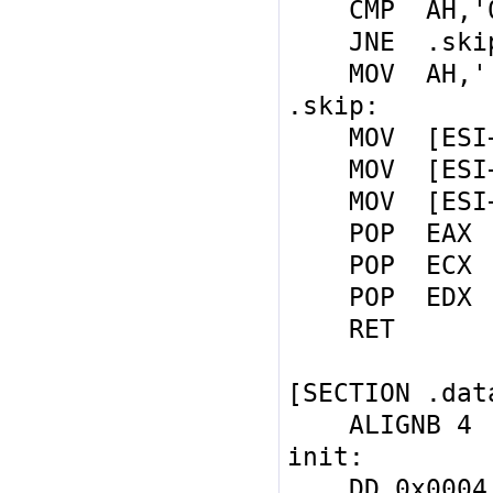
    CMP  AH,'0'

    JNE  .skip

    MOV  AH,' '

.skip:

    MOV  [ESI+0],AL

    MOV  [ESI+1],AH

    MOV  [ESI+2],DL

    POP  EAX

    POP  ECX

    POP  EDX

    RET

[SECTION .data
    ALIGNB 4

init:

    DD 0x0004, work ; lib_init
