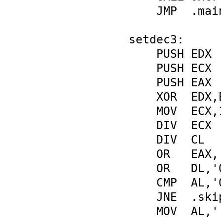
    JMP  .mainloop

setdec3:

    PUSH EDX

    PUSH ECX

    PUSH EAX

    XOR  EDX,EDX

    MOV  ECX,10

    DIV  ECX

    DIV  CL

    OR   EAX,'00'

    OR   DL,'0'

    CMP  AL,'0'

    JNE  .skip

    MOV  AL,' '
