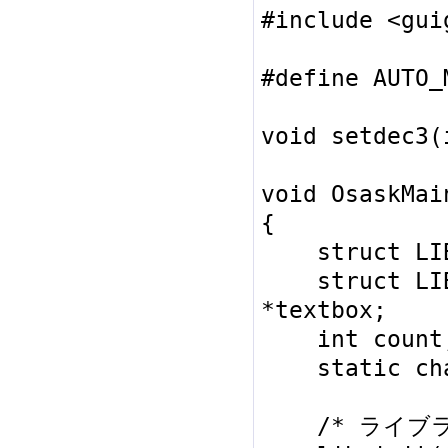
#include <guig
#define AUTO_
void setdec3(
void OsaskMain
{

    struct LIB_WINDOW *window;

    struct LIB_TEXTBOX *wintitle, 
*textbox;

    int count;

    static char msg[] = "000";

    /* ライブラリ初期化 */
