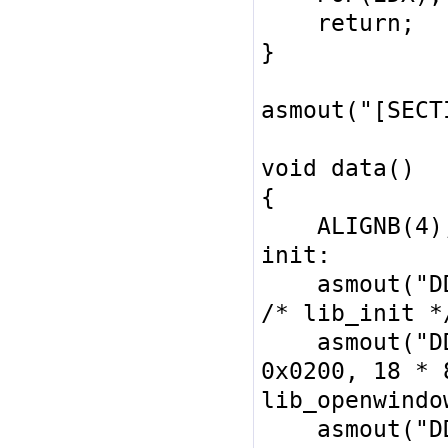
    return;

}

asmout("[SECT
void data()

{

    ALIGNB(4);

init:

    asmout("DD 0x0004, data.work"); 
/* lib_init */
    asmout("DD 0x0020, data.window, 
0x0200, 18 * 
lib_openwindow
    asmout("DD 0x0028, 0x1000, 