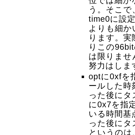
位では細か
う。そこで
time0に
よりも細か
ります。実
りこの96b
は限りませ
努力はしま
optに0x
ールした時
った後にタ
に0x7を
いる時間基
った後にタ
というのは