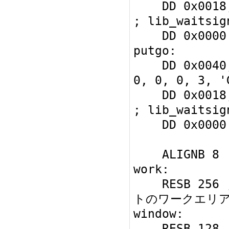
    DD 0x0018, 0x0007, 0, 0, 0, 1, 0 
; lib_waitsign
    DD 0x0000 ; end of functions

putgo:

    DD 0x0040, 0x1000, 0, 0, textbox,  
0, 0, 0, 3, '
    DD 0x0018, 0x0007, 0, 0, 0, 10, 0 
; lib_waitsign
    DD 0x0000 ; end of functions

    ALIGNB 8

work:

    RESB 256 ; func_initに必要な256バイ
トのワークエリア
window:

    RESB 128 ; ウィンドウ構造体
