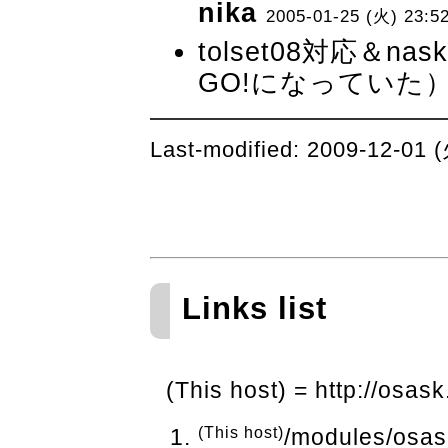
nika
2005-01-25 (火) 23:5
tolset08対応＆
GO!になっていた）
Last-modified: 2009-12-01 (
Links list
(This host) = http://osask
(This host)
/modules/osas