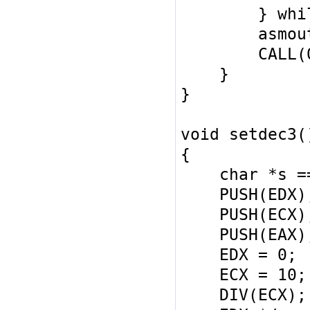
        } while (!= 0);

        asmout("MOV EBX,data.putgo");

        CALL(0xc7, 0);

    }

}

void setdec3()
{

    char *s == DS:ESI;

    PUSH(EDX);

    PUSH(ECX);

    PUSH(EAX);

    EDX = 0;

    ECX = 10;

    DIV(ECX); /* EDX:EAX / ECX = EAX 