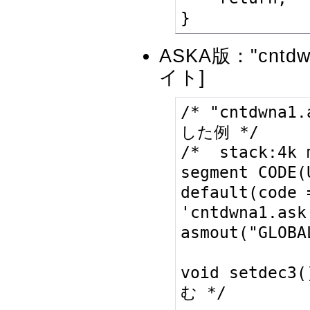
ASKA版："cntdwn
イト]
/* "cntdwna1
した例 */

/*  stack:4k 
segment CODE(
default(code 
'cntdwna1.ask'
asmout("GLOBA
void setdec3
む */
