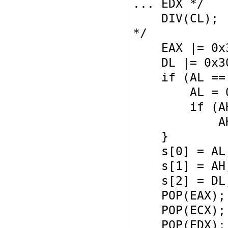
... EDX */

    DIV(CL);  /* AX / CL = AL ... AH 
*/

    EAX |= 0x3030; /* '00' */

    DL |= 0x30;

    if (AL == 0x30) {

        AL = 0x20; /* ' ' */

        if (AH == 0x30)

            AH = 0x20;

    }

    s[0] = AL;

    s[1] = AH;

    s[2] = DL;

    POP(EAX);

    POP(ECX);

    POP(EDX);
