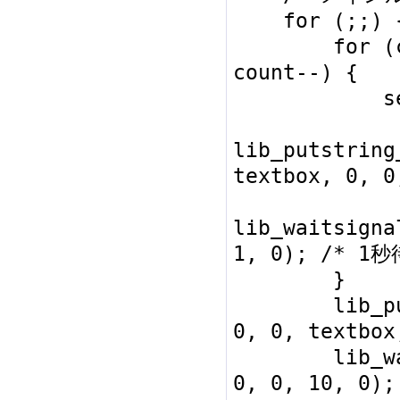
    for (;;) {

        for (count = 100; count > 0; 
count--) {

            setdec3(count, msg);

lib_putstring
textbox, 0, 0,
lib_waitsigna
1, 0); /* 1秒
        }

        lib_putstring_ASCII(0x0000, 
0, 0, textbox
        lib_waitsignaltime(0x0007, 0, 
0, 0, 10, 0)