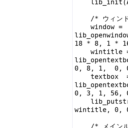
    lib_init(AUTO_MALLOC);

    /* ウィンドウオープン */

    window = 
lib_openwindo
18 * 8, 1 * 16
    wintitle = 
lib_opentextb
0, 8, 1,  0, 
    textbox  = 
lib_opentextb
0, 3, 1, 56, 
    lib_putstring_ASCII(0x0000, 0, 0, 
wintitle, 0, 
    /* メインループ */
