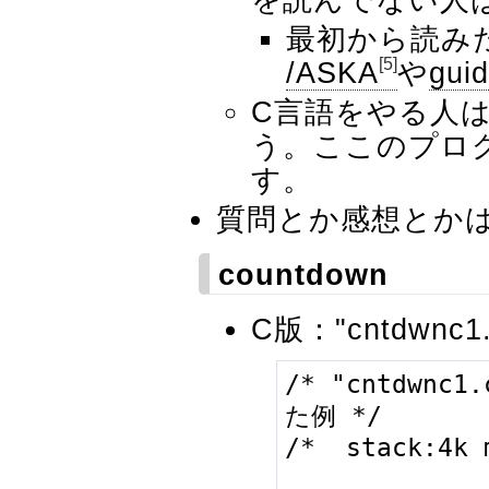
最初から読み
[5]
/ASKA
や
guid
C言語をやる人はi
う。ここのプログ
す。
質問とか感想とか
countdown
C版："cntdwnc1.
/* "cntdwnc
た例 */

/*  stack:4k 