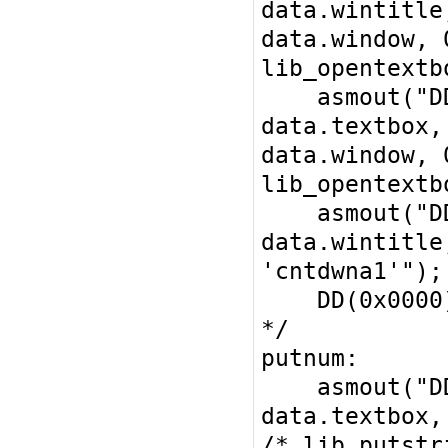
data.wintitle
data.window, 
lib_opentextbo
    asmout("DD 0x0028, 0x0000, 
data.textbox,
data.window, 
lib_opentextbo
    asmout("DD 0x0040, 0x1000, 0, 0, 
data.wintitle
'cntdwna1'");
    DD(0x0000); /* end of functions 
*/

putnum:

    asmout("DD 0x0040, 0x1000, 0, 0, 
data.textbox,
/* lib_putstri