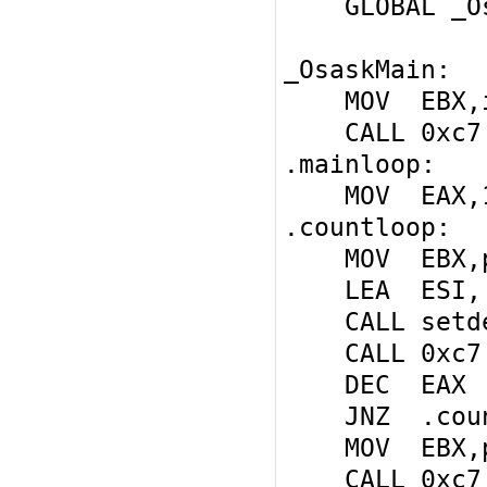
    GLOBAL _OsaskMain

_OsaskMain:

    MOV  EBX,init

    CALL 0xc7:0

.mainloop:

    MOV  EAX,100

.countloop:

    MOV  EBX,putnum

    LEA  ESI,[EBX+36]

    CALL setdec3

    CALL 0xc7:0

    DEC  EAX

    JNZ  .countloop

    MOV  EBX,putgo

    CALL 0xc7:0
