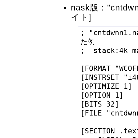
nask版："cntdwn
イト]
; "cntdwnn1.
た例

;  stack:4k ma
[FORMAT "WCOFF
[INSTRSET "i48
[OPTIMIZE 1]

[OPTION 1]

[BITS 32]

[FILE "cntdwnn
[SECTION .text