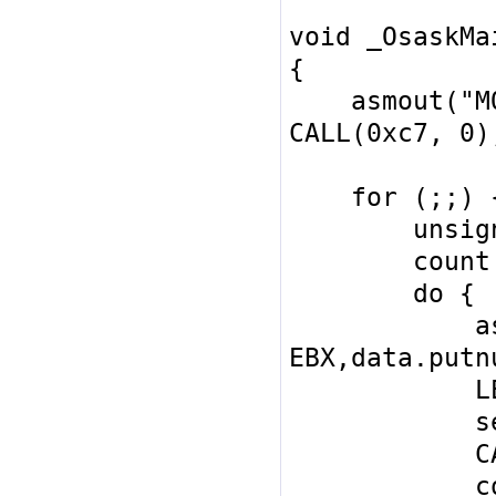
void _OsaskMai
{

    asmout("MOV EBX,data.init"); 
CALL(0xc7, 0);
    for (;;) {

        unsigned int count == EAX;

        count = 100;

        do {

            asmout("MOV 
EBX,data.putnu
            LEA(ESI, [EBX + 36]);

            setdec3();

            CALL(0xc7, 0);

            count--;
