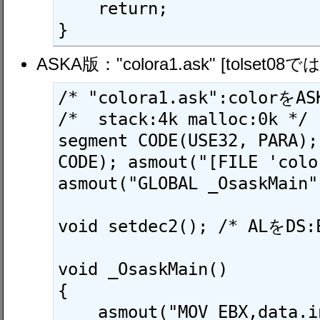
    return;

ASKA版："colora1.ask" [tolset08
/* "colora1.ask":colorを
/*  stack:4k malloc:0k */

segment CODE(USE32, PARA);
CODE); asmout("[FILE 'colo
asmout("GLOBAL _OsaskMain")
void setdec2(); /* ALをD
void _OsaskMain()

{

    asmout("MOV EBX,data.init"); CALL(0xc7, 