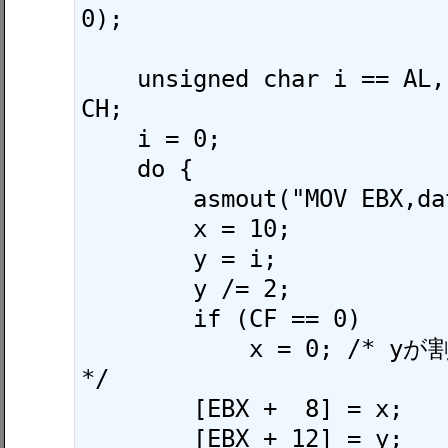
0);

    unsigned char i == AL, x == CL, y == 
CH;

    i = 0;

    do {

        asmout("MOV EBX,data.putstr");

        x = 10;

        y = i;

        y /= 2;

        if (CF == 0)

            x = 0; /* yが割り切れたらxは0に 
*/

        [EBX +  8] = x;

        [EBX + 12] = y;
