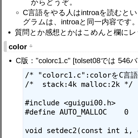
からどうぞ。
C言語をやる人はintroaを読む
グラムは、introaと同一内容です
質問とか感想とかはこめんと欄にレ
color
C版："colorc1.c" [tolset08では 54
/* "colorc1.c":colorをC
/*  stack:4k malloc:2k */

#include <guigui00.h>

#define AUTO_MALLOC    0

void setdec2(const int i, 