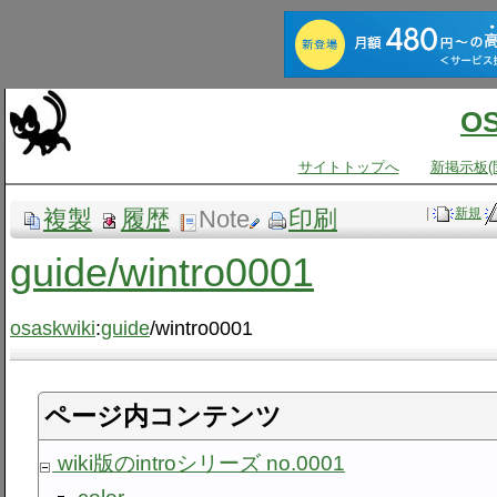
O
サイトトップへ
新掲示板(
複製
履歴
Note
印刷
|
新規
guide​/wintro0001
osaskwiki
:
guide
/wintro0001
ページ内コンテンツ
wiki版のintroシリーズ no.0001