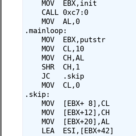
    MOV  EBX,init

    CALL 0xc7:0

    MOV  AL,0

.mainloop:

    MOV  EBX,putstr

    MOV  CL,10

    MOV  CH,AL

    SHR  CH,1

    JC   .skip

    MOV  CL,0

.skip:

    MOV  [EBX+ 8],CL

    MOV  [EBX+12],CH

    MOV  [EBX+20],AL

    LEA  ESI,[EBX+42]
