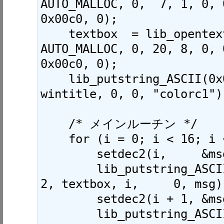
AUTO_MALLOC, 0,  7, 1, 0, 
0x00c0, 0);

    textbox  = lib_opentextbox(0x0001, 
AUTO_MALLOC, 0, 20, 8, 0, 
0x00c0, 0);

    lib_putstring_ASCII(0x0000, 0, 0, 
wintitle, 0, 0, "colorc1");
    /* メインルーチン */

    for (i = 0; i < 16; i += 2) {

        setdec2(i,     &msg[6]);

        lib_putstring_ASCII(0x0000, 0,  i / 
2, textbox, i,     0, msg);
        setdec2(i + 1, &msg[6]);

        lib_putstring_ASCII(0x0000, 10, i / 