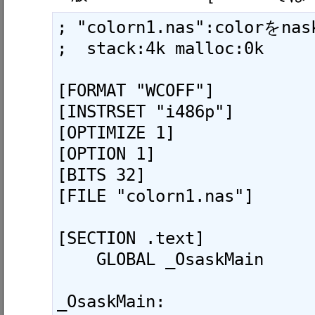
; "colorn1.nas":colorをn
;  stack:4k malloc:0k

[FORMAT "WCOFF"]

[INSTRSET "i486p"]

[OPTIMIZE 1]

[OPTION 1]

[BITS 32]

[FILE "colorn1.nas"]

[SECTION .text]

    GLOBAL _OsaskMain

_OsaskMain:
