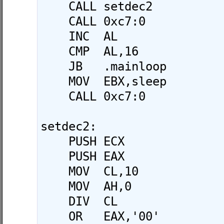
    CALL setdec2

    CALL 0xc7:0

    INC  AL

    CMP  AL,16

    JB   .mainloop

    MOV  EBX,sleep

    CALL 0xc7:0

setdec2:

    PUSH ECX

    PUSH EAX

    MOV  CL,10

    MOV  AH,0

    DIV  CL

    OR   EAX,'00'
