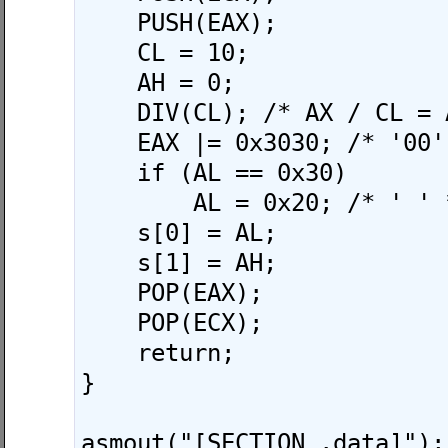
    PUSH(EAX);

    CL = 10;

    AH = 0;

    DIV(CL); /* AX / CL = AL ... AH */

    EAX |= 0x3030; /* '00' */

    if (AL == 0x30)

        AL = 0x20; /* ' ' */

    s[0] = AL;

    s[1] = AH;

    POP(EAX);

    POP(ECX);

    return;

}

asmout("[SECTION .data]");
