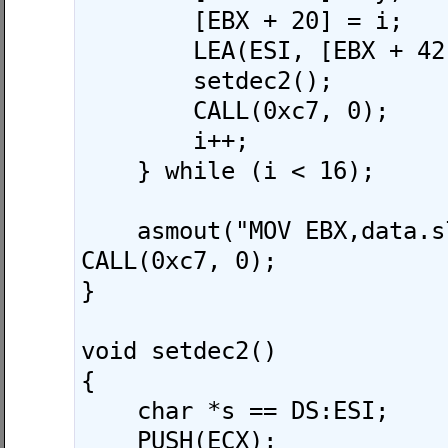
        [EBX + 20] = i;

        LEA(ESI, [EBX + 42]);

        setdec2();

        CALL(0xc7, 0);

        i++;

    } while (i < 16);

    asmout("MOV EBX,data.sleep"); 
CALL(0xc7, 0);

}

void setdec2()

{

    char *s == DS:ESI;

    PUSH(ECX);
