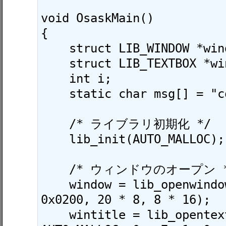
void OsaskMain()

{

    struct LIB_WINDOW *window;

    struct LIB_TEXTBOX *wintitle, *textbox;

    int i;

    static char msg[] = "color  0";

    /* ライブラリ初期化 */

    lib_init(AUTO_MALLOC);

    /* ウィンドウのオープン */

    window = lib_openwindow(AUTO_MALLOC, 
0x0200, 20 * 8, 8 * 16);

    wintitle = lib_opentextbox(0x1000, 