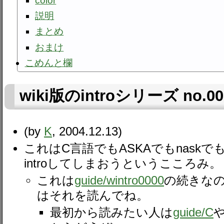
color
説明
まとめ
おまけ
こめんと欄
wiki版のintroシリーズ no.0
(by
K
, 2004.12.13)
これはC言語でもASKAでもnask
introしてしまおうというこころみ。
これは
guide​/wintro0000
の続きな
はそれを読んでね。
最初から読みたい人は
guide​/C