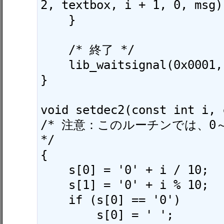
2, textbox, i + 1, 0, msg);
    }

    /* 終了 */

    lib_waitsignal(0x0001, 0, 0);

}

void setdec2(const int i, 
/* 注意：このルーチンでは、0～
*/

{

    s[0] = '0' + i / 10;

    s[1] = '0' + i % 10;

    if (s[0] == '0')

        s[0] = ' ';
