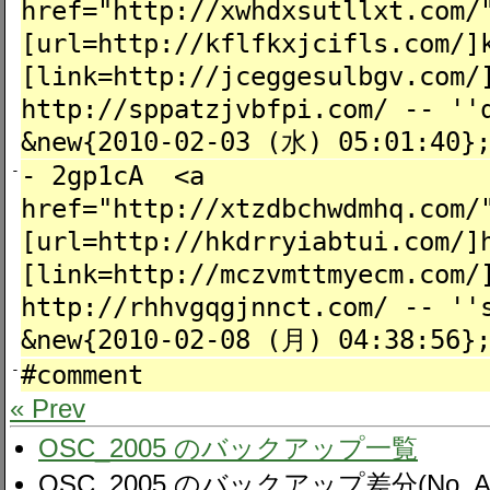
href="http://xwhdxsutllxt.com/
[url=http://kflfkxjcifls.com/]
[link=http://jceggesulbgv.com/
http://sppatzjvbfpi.com/ -- ''
&new{2010-02-03 (水) 05:01:40
- 2gp1cA <a
-
href="http://xtzdbchwdmhq.com/
[url=http://hkdrryiabtui.com/]
[link=http://mczvmttmyecm.com/
http://rhhvgqgjnnct.com/ -- ''
&new{2010-02-08 (月) 04:38:56}
#comment
-
« Prev
OSC_2005 のバックアップ一覧
OSC_2005 のバックアップ差分(No. Al