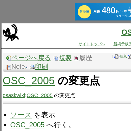
O
サイトトップへ
新掲示板(
ページへ戻る
複製
履歴
|
新規
Note
印刷
OSC_2005
の変更点
osaskwiki
:
OSC_2005
の変更点
ソース
を表示
OSC_2005
へ行く。