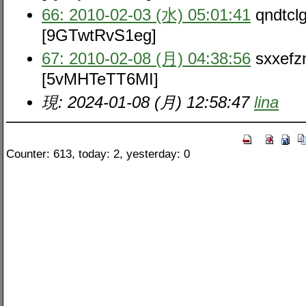
66: 2010-02-03 (水) 05:01:41
qndtclg
[9GTwtRvS1eg]
67: 2010-02-08 (月) 04:38:56
sxxefz
[5vMHTeTT6MI]
現: 2024-01-08 (月) 12:58:47
lina
Counter: 613, today: 2, yesterday: 0