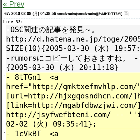
« Prev
67: 2010-02-08 (月) 04:38:56
sxxefzncim(sxxefzncim)[5vMHTeTT6MI]
Line 33:
-OSC関連の記事を発見～。
http://d.hatena.ne.jp/toge/2
SIZE(10){2005-03-30 (水) 19:57
-rumorsにコピーしておきますね。 -- [
{2005-03-30 (水) 20:11:18}
- 8tTGn1 <a
-
href="http://qmktxefmvhlp.com/
[url=http://hjxgqosndhcn.com/]
[link=http://mgabfdbwzjwi.com/
http://jsyfwefbteni.com/ -- ''
02-02 (火) 09:35:41};
- 1cVkBT <a
-