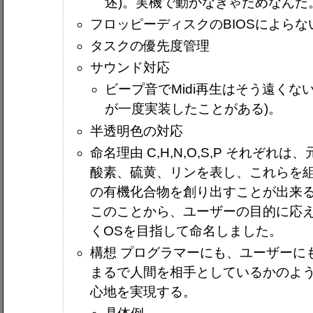
述)。実機で動かなきゃだめなんだ
フロッピーディスクのBIOSによらな
タスクの優先度管理
サウンド対応
ビープ音でMidi再生はそう遠くな
が一度実装したことがある)。
半透明色の対応
命名理由 C,H,N,O,S,P それぞ
酸素、硫黄、リンを表し、これらを
の有機化合物を創り出すことが出来
このことから、ユーザーの目的に応
くOSを目指して命名しました。
構想 プログラマーにも、ユーザーに
まるで人間を相手としているかのよ
心地を実現する。