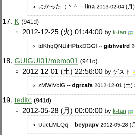
よかった（＾＾ --
lina
2013-02-04 (月)
K
(941d)
2012-12-25 (火) 01:44:00
by
k-tan
tdKhqQNUiHPbxDGGf --
gibhvelrd
2
GUIGUI01​/memo01
(941d)
2012-12-01 (土) 22:56:00
by ゲスト
zMWiVolG --
dgrzafs
2012-12-01 (土)
teditc
(941d)
2012-05-28 (月) 00:00:00
by
k-tan
UucLMLQq --
beypapv
2012-05-28 (