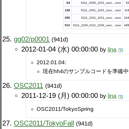
64
0111_1000_1101_xxxx....xxxx
5
128
0111_1001_1101_xxxx....xxxx
11
256
0111_1011_1101_xxxx....xxxx
24
512
0111_1100_0111_1100_xxxx....xxxx
49
gg02​/p0001
(941d)
2012-01-04 (水) 00:00:00
by
lina
2012.01.04:
現在hh4のサンプルコードを準備
OSC2011
(941d)
2011-12-19 (月) 00:00:00
by
lina
OSC2011​/TokyoSpring
OSC2011​/TokyoFall
(941d)