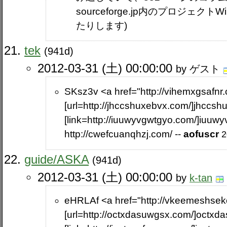
sourceforge.jp内のプロジェク
たりします)
tek
(941d)
2012-03-31 (土) 00:00:00
by ゲスト
SKsz3v <a href="http://vihemxgsafnr
[url=http://jhccshuxebvx.com/]jhccshu
[link=http://iuuwyvgwtgyo.com/]iuuwyv
http://cwefcuanqhzj.com/ --
aofuscr
2
guide​/ASKA
(941d)
2012-03-31 (土) 00:00:00
by
k-tan
eHRLAf <a href="http://vkeemeshse
[url=http://octxdasuwgsx.com/]octxda