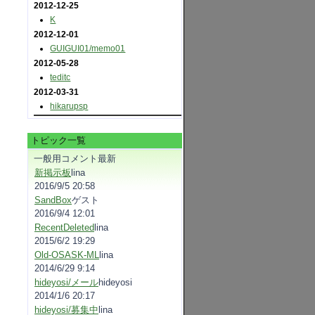
2012-12-25
K
2012-12-01
GUIGUI01​/memo01
2012-05-28
teditc
2012-03-31
hikarupsp
トピック一覧
一般用コメント最新
新掲示板
lina
2016/9/5 20:58
SandBox
ゲスト
2016/9/4 12:01
RecentDeleted
lina
2015/6/2 19:29
Old-OSASK-ML
lina
2014/6/29 9:14
hideyosi/メール
hideyosi
2014/1/6 20:17
hideyosi/募集中
lina