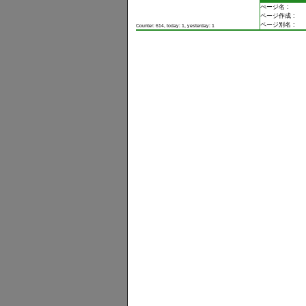
ぺージ名 :
ページ作成 :
ページ別名 :
Counter: 614, today: 1, yesterday: 1