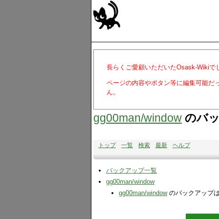
長らくご愛顧いただいたOsask-Wiki
ページの内容やボタン等に編集可能だ
ん。
gg00man​/window
のバッ
トップ
一覧
検索
最新
ヘルプ
バックアップ一覧
gg00man​/window
gg00man​/window
のバックアップ