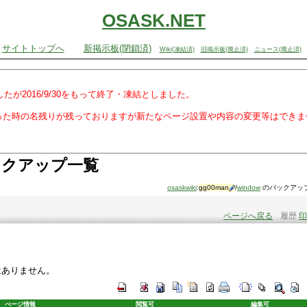
OSASK.NET
サイトトップへ
新掲示板(閉鎖済)
Wiki(凍結済)
旧掲示板(廃止済)
ニュース(廃止済)
でしたが2016/9/30をもって終了・凍結としました。
った時の名残りが残っておりますが新たなページ設置や内容の変更等はできま
クアップ一覧
osaskwiki
:
gg00man
/
window
のバックアッ
ページへ戻る
履歴
印
はありません。
ぺージ情報
閲覧可
編集可