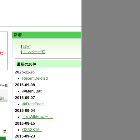
新着
［
目次
］
［
メンバー一覧
］
せ
最新の20件
2025-11-26
RecentDeleted
2016-09-08
プ一覧
@MenuBar.
2016-09-07
刷
@FrontPage.
2016-09-04
このWikiのルール.
2016-08-15
OSASK-ML
2015-09-23