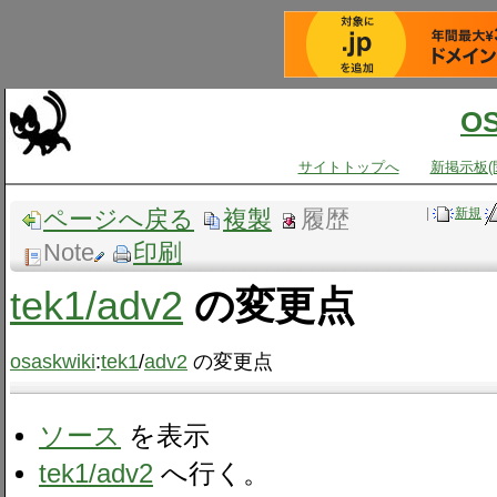
O
サイトトップへ
新掲示板(
ページへ戻る
複製
履歴
|
新規
Note
印刷
tek1​/adv2
の変更点
osaskwiki
:
tek1
/
adv2
の変更点
ソース
を表示
tek1/adv2
へ行く。