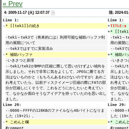
« Prev
4: 2009-11-17 (火) 12:07:37
現: 2024-01
Line 1:
Line 1:
-
* [[tek1]]の続き
+
TITLE:x
+
* [[te
-tek1～tek3で（将来的には）利用可能な補助バッファ利
-tek1
用の展開について
用の展開に
--tek3ではすでに実装済み
--tek
-
* 補助バッファ
+
* 補助バ
-いきさつと原理
-いきさつ
--tek1/tek2がBMPの圧縮に際して思いがけずよい傾向を
--tek1
示しました。それで非常に気をよくして、JPEGに勝てる方
示しました
法はないものかと（もちろんあるわけないのですが）あれこ
法はないも
れ考えていたら、以前ディスクイメージ圧縮の際にFATの部
れ考えてい
分が圧縮しにくそうで、これをどうにかしたいと考えてい
分が圧縮し
て、なかなか面白そうなアイデアを持っていたのを思い出し
て、なかな
ました。
ました。
Line 28:
Line 29:
--0000～FFFFの128KBのファイルなら40バイトになりま
--0000
した（19+21）。
した（19+
-
* こめんと欄
+
* こめん
#comment
#comment