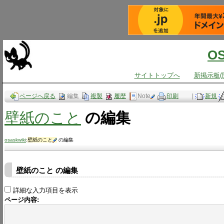
O
サイトトップへ
新掲示板(
ページへ戻る
編集
複製
履歴
Note
印刷
|
新規
壁紙のこと
の編集
osaskwiki
:
壁紙のこと
の編集
壁紙のこと の編集
詳細な入力項目を表示
ページ内容: