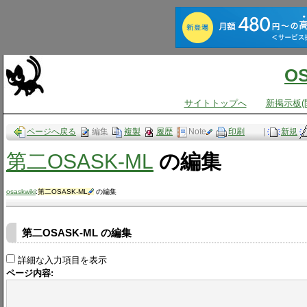
O
サイトトップへ
新掲示板(
ページへ戻る
編集
複製
履歴
Note
印刷
|
新規
第二OSASK-ML
の編集
osaskwiki
:
第二OSASK-ML
の編集
第二OSASK-ML の編集
詳細な入力項目を表示
ページ内容: