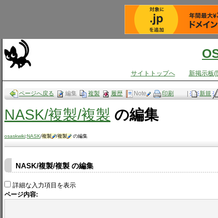
O
サイトトップへ
新掲示板(
ページへ戻る
編集
複製
履歴
Note
印刷
|
新規
NASK​/複製​/複製
の編集
osaskwiki
:
NASK
/
複製
/
複製
の編集
NASK/複製/複製 の編集
詳細な入力項目を表示
ページ内容: