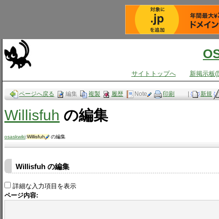
O
サイトトップへ
新掲示板(
ページへ戻る
編集
複製
履歴
Note
印刷
|
新規
Willisfuh
の編集
osaskwiki
:
Willisfuh
の編集
Willisfuh の編集
詳細な入力項目を表示
ページ内容: