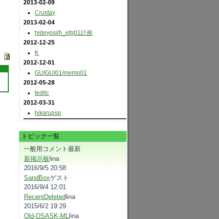
2013-02-09
Crustay
2013-02-04
hideyosi​/h_efg01計画
2012-12-25
K
2012-12-01
GUIGUI01​/memo01
2012-05-28
teditc
2012-03-31
hikarupsp
トピック一覧
一般用コメント最新
新掲示板
lina
2016/9/5 20:58
SandBox
ゲスト
2016/9/4 12:01
RecentDeleted
lina
2015/6/2 19:29
Old-OSASK-ML
lina