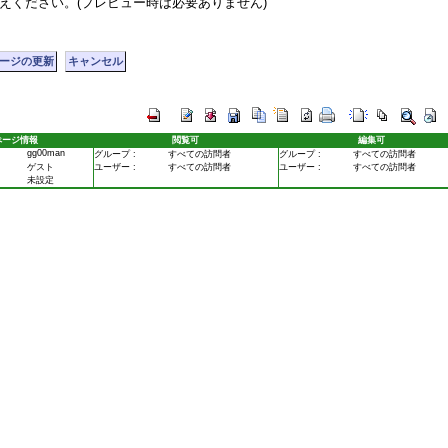
えください。(プレビュー時は必要ありません)
ぺージ情報
閲覧可
編集可
gg00man
グループ :
すべての訪問者
グループ :
すべての訪問者
ゲスト
ユーザー :
すべての訪問者
ユーザー :
すべての訪問者
未設定