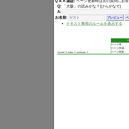
Q & A 認証:
ページ更新時は次の質問にお答
Q:
「大阪」の読みがな？(ひらがなで)
A:
お名前:
テキスト整形のルールを表示する
ぺージ名 :
ページ作成 :
ページ別名 :
Counter: 0, today: 0, yesterday: 0