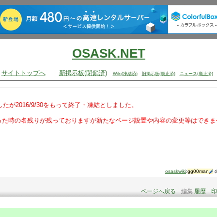
OSASK.NET
サイトトップへ
新掲示板(閉鎖済)
Wiki(凍結済)
旧掲示板(廃止済)
ニュース(廃止済)
でしたが2016/9/30をもって終了・凍結としました。
った時の名残りが残っておりますが新たなページ設置や内容の変更等はできま
osaskwiki
:
gg00man
ページへ戻る
編集
履歴
印