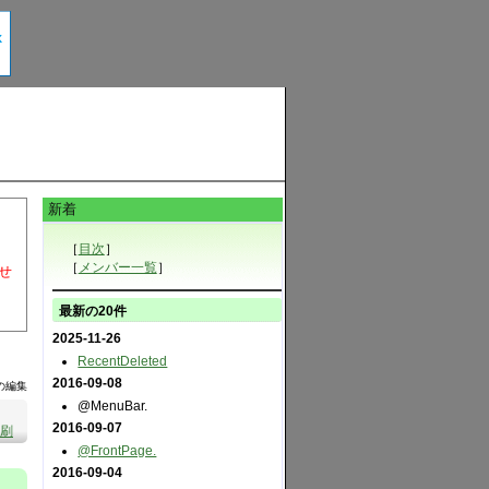
新着
［
目次
］
［
メンバー一覧
］
せ
最新の20件
2025-11-26
RecentDeleted
2016-09-08
の編集
@MenuBar.
2016-09-07
刷
@FrontPage.
2016-09-04