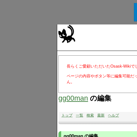
長らくご愛顧いただいたOsask-Wiki
ページの内容やボタン等に編集可能だ
ん。
gg00man
の編集
トップ
一覧
検索
最新
ヘルプ
gg00man の編集