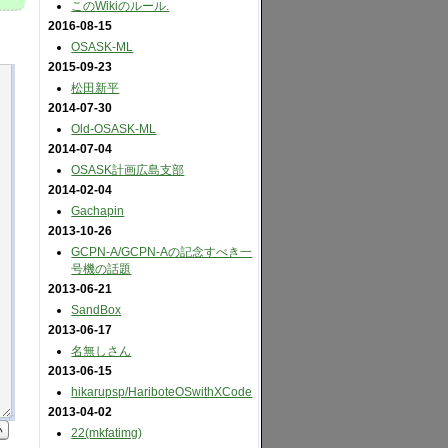
このWikiのルール.
2016-08-15
OSASK-ML
2015-09-23
松田新平
2014-07-30
Old-OSASK-ML
2014-07-04
OSASK計画広島支部
2014-02-04
Gachapin
2013-10-26
GCPN-A​/GCPN-Aの記念すべき一
号機の話題
2013-06-21
SandBox
2013-06-17
名無しさん
2013-06-15
hikarupsp​/HariboteOSwithXCode
2013-04-02
い
22(mkfatimg)