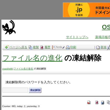
O
サイトトップへ
新掲示板(
ページへ戻る
複製
履歴
Note
印刷
|
新規
ファイル名の進化
の凍結解除
osaskwiki
:
ファイル名の進化
の凍結解除
凍結解除用のパスワードを入力してください。
Counter: 683, today: 2, yesterday: 0