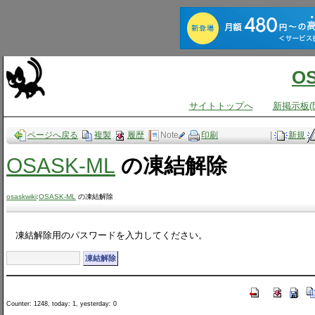
O
サイトトップへ
新掲示板(
ページへ戻る
複製
履歴
Note
印刷
|
新規
OSASK-ML
の凍結解除
osaskwiki
:
OSASK-ML
の凍結解除
凍結解除用のパスワードを入力してください。
Counter: 1248, today: 1, yesterday: 0