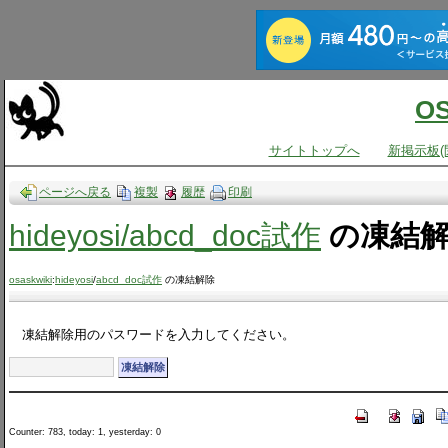
O
サイトトップへ
新掲示板(
ページへ戻る
複製
履歴
印刷
hideyosi​/abcd_doc試作
の凍結
osaskwiki
:
hideyosi
/
abcd_doc試作
の凍結解除
凍結解除用のパスワードを入力してください。
Counter: 783, today: 1, yesterday: 0