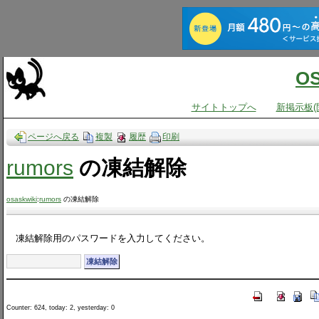
O
サイトトップへ
新掲示板(
ページへ戻る
複製
履歴
印刷
rumors
の凍結解除
osaskwiki
:
rumors
の凍結解除
凍結解除用のパスワードを入力してください。
Counter: 624, today: 2, yesterday: 0