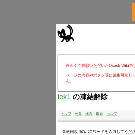
長らくご愛顧いただいたOsask-Wiki
ページの内容やボタン等に編集可能だ
ん。
tek1
の凍結解除
トップ
一覧
検索
最新
ヘルプ
凍結解除用のパスワードを入力してくだ