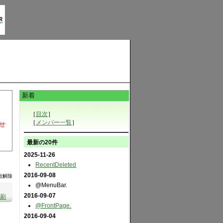
新着
［
目次
］
［
メンバー一覧
］
せ
最新の20件
2025-11-26
RecentDeleted
2016-09-08
結解除
@MenuBar.
2016-09-07
刷
@FrontPage.
2016-09-04