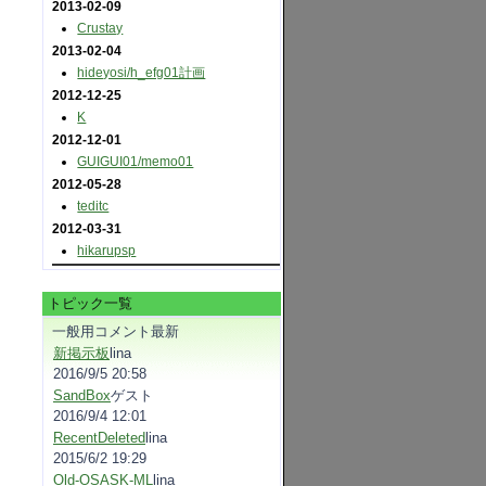
2013-02-09
Crustay
2013-02-04
hideyosi​/h_efg01計画
2012-12-25
K
2012-12-01
GUIGUI01​/memo01
2012-05-28
teditc
2012-03-31
hikarupsp
トピック一覧
一般用コメント最新
新掲示板
lina
2016/9/5 20:58
SandBox
ゲスト
2016/9/4 12:01
RecentDeleted
lina
2015/6/2 19:29
Old-OSASK-ML
lina