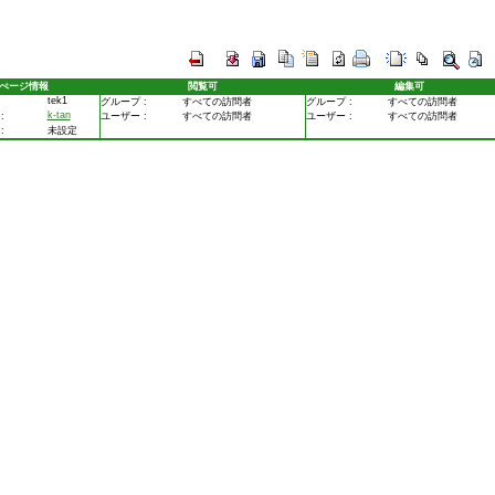
ぺージ情報
閲覧可
編集可
tek1
グループ :
すべての訪問者
グループ :
すべての訪問者
k-tan
:
ユーザー :
すべての訪問者
ユーザー :
すべての訪問者
:
未設定