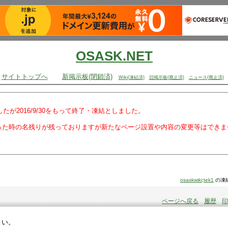
OSASK.NET
サイトトップへ
新掲示板(閉鎖済)
Wiki(凍結済)
旧掲示板(廃止済)
ニュース(廃止済)
でしたが2016/9/30をもって終了・凍結としました。
った時の名残りが残っておりますが新たなページ設置や内容の変更等はできま
osaskwiki
:
tek1
の凍
ページへ戻る
履歴
印
さい。