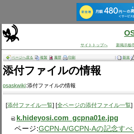
O
サイトトップへ
新掲示板(
ページへ戻る
複製
履歴
印刷
|
新規
添付ファイルの情報
osaskwiki
:添付ファイルの情報
[
添付ファイル一覧
] [
全ページの添付ファイル一覧
]
k.hideyosi.com_gcpna01e.jpg
ページ:
GCPN-A​/GCPN-Aの記念