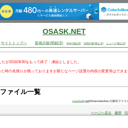
OSASK.NET
サイトトップへ
新掲示板(閉鎖済)
Wiki(凍結済)
旧掲示板(廃止済)
ニュース(廃止済)
でしたが2016/9/30をもって終了・凍結としました。
った時の名残りが残っておりますが新たなページ設置や内容の変更等はできま
ファイル一覧
osaskwiki
:gg00man/window の添付ファ
ページへ戻る
履歴
印