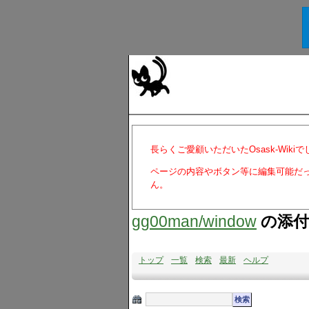
長らくご愛顧いただいたOsask-Wiki
ページの内容やボタン等に編集可能だ
ん。
gg00man​/window
の添付
トップ
一覧
検索
最新
ヘルプ