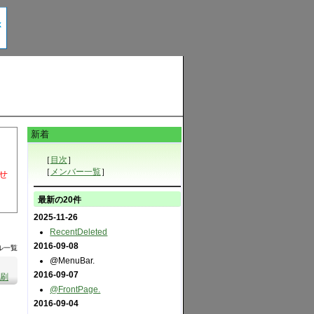
新着
［
目次
］
［
メンバー一覧
］
せ
最新の20件
2025-11-26
RecentDeleted
2016-09-08
イル一覧
@MenuBar.
2016-09-07
刷
@FrontPage.
2016-09-04