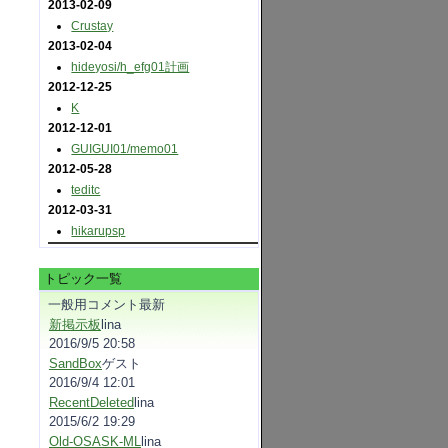
2013-02-09
Crustay
2013-02-04
hideyosi​/h_efg01計画
2012-12-25
K
2012-12-01
GUIGUI01​/memo01
2012-05-28
teditc
2012-03-31
hikarupsp
トピック一覧
一般用コメント最新
新掲示板
lina
2016/9/5 20:58
SandBox
ゲスト
2016/9/4 12:01
RecentDeleted
lina
2015/6/2 19:29
Old-OSASK-ML
lina