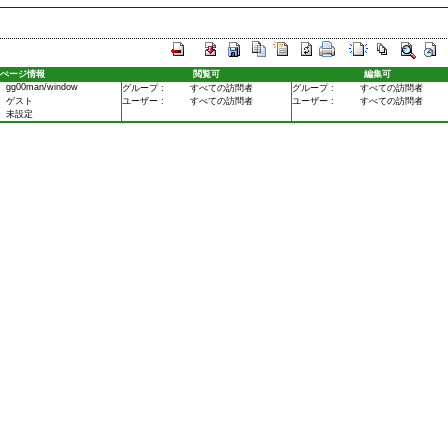
ぺージ情報
閲覧可
編集可
gg00man/window
グループ :
すべての訪問者
グループ :
すべての訪問者
ゲスト
ユーザー :
すべての訪問者
ユーザー :
すべての訪問者
未設定