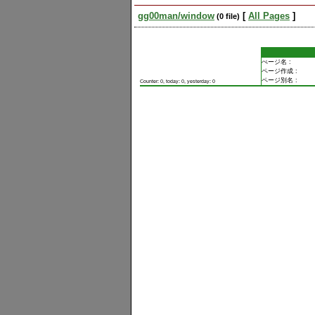
gg00man​/window
[
All Pages
]
(0 file)
ぺージ名 :
ページ作成 :
ページ別名 :
Counter: 0, today: 0, yesterday: 0