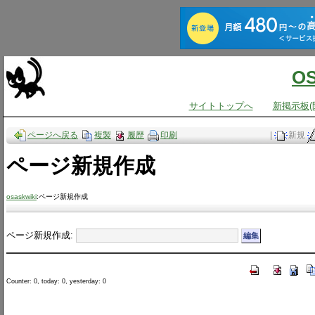
O
サイトトップへ
新掲示板(
ページへ戻る
複製
履歴
印刷
|
新規
ページ新規作成
osaskwiki
:ページ新規作成
ページ新規作成:
Counter: 0, today: 0, yesterday: 0