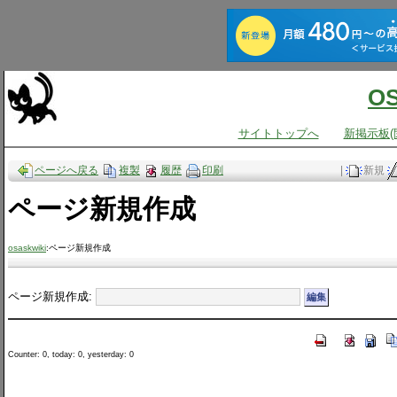
O
サイトトップへ
新掲示板(
ページへ戻る
複製
履歴
印刷
|
新規
ページ新規作成
osaskwiki
:ページ新規作成
ページ新規作成:
Counter: 0, today: 0, yesterday: 0