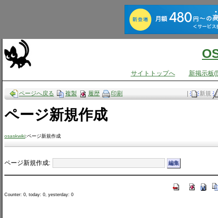
O
サイトトップへ
新掲示板(
ページへ戻る
複製
履歴
印刷
|
新規
ページ新規作成
osaskwiki
:ページ新規作成
ページ新規作成:
Counter: 0, today: 0, yesterday: 0