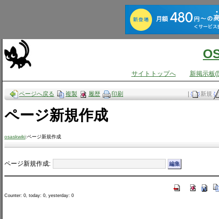
O
サイトトップへ
新掲示板(
ページへ戻る
複製
履歴
印刷
|
新規
ページ新規作成
osaskwiki
:ページ新規作成
ページ新規作成:
Counter: 0, today: 0, yesterday: 0