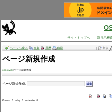
O
サイトトップへ
新掲示板(
ページへ戻る
複製
履歴
印刷
|
新規
ページ新規作成
osaskwiki
:ページ新規作成
ページ新規作成:
Counter: 0, today: 0, yesterday: 0