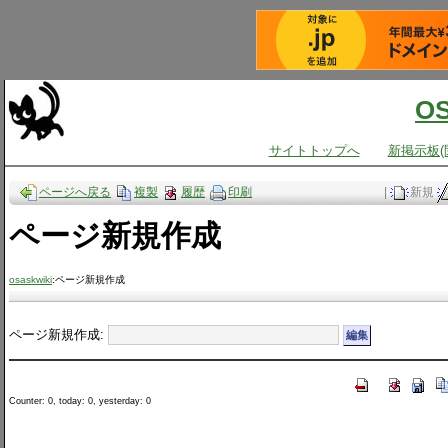
O
サイトトップへ
新掲示板(
ページへ戻る
複製
履歴
印刷
|
新規
ページ新規作成
osaskwiki
:ページ新規作成
ページ新規作成:
Counter: 0, today: 0, yesterday: 0