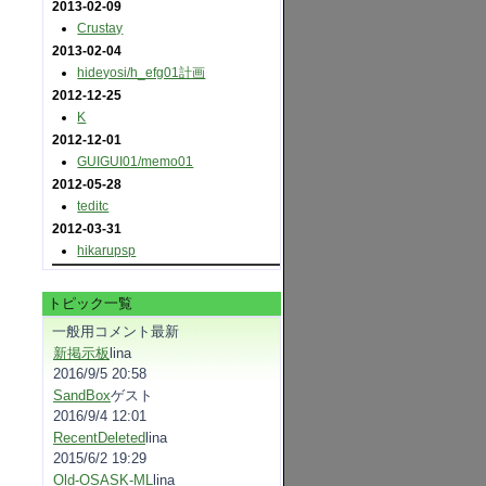
2013-02-09
Crustay
2013-02-04
hideyosi​/h_efg01計画
2012-12-25
K
2012-12-01
GUIGUI01​/memo01
2012-05-28
teditc
2012-03-31
hikarupsp
トピック一覧
一般用コメント最新
新掲示板
lina
2016/9/5 20:58
SandBox
ゲスト
2016/9/4 12:01
RecentDeleted
lina
2015/6/2 19:29
Old-OSASK-ML
lina