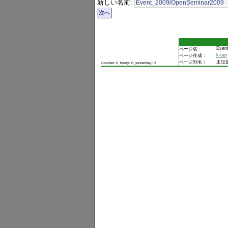
新しい名前:
Even
ぺージ名 :
k-tan
ページ作成 :
ページ別名 :
未設
Counter: 0, today: 0, yesterday: 0