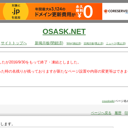
OSASK.NET
サイトトップへ
新掲示板(閉鎖済)
Wiki(凍結済)
旧掲示板(廃止済)
ニュース(廃止済)
でしたが2016/9/30をもって終了・凍結としました。
った時の名残りが残っておりますが新たなページ設置や内容の変更等はできま
osaskwiki
:ページ名
ページへ戻る
履歴
印
更します。