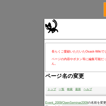
長らくご愛顧いただいたOsask-Wiki
ページの内容やボタン等に編集可能だ
ん。
ページ名の変更
トップ
一覧
検索
最新
ヘルプ
Event_2009​/OpenSeminar2009
の名前を変