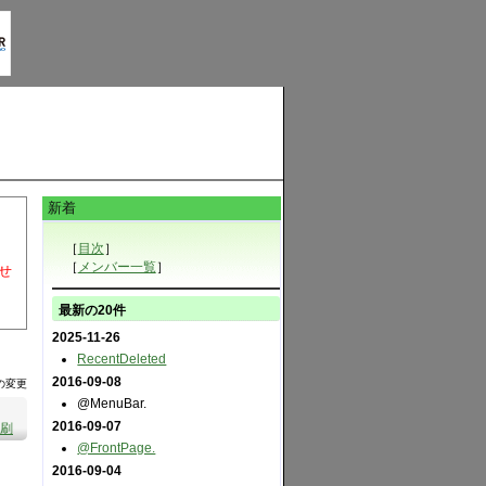
新着
［
目次
］
［
メンバー一覧
］
せ
最新の20件
2025-11-26
RecentDeleted
2016-09-08
の変更
@MenuBar.
2016-09-07
刷
@FrontPage.
2016-09-04