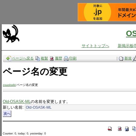
O
サイトトップへ
新掲示板(
ページへ戻る
複製
履歴
印刷
|
新規
ページ名の変更
osaskwiki
:ページ名の変更
Old-OSASK-ML
の名前を変更します。
新しい名前:
Counter: 0, today: 0, yesterday: 0