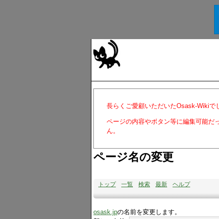
長らくご愛顧いただいたOsask-Wiki
ページの内容やボタン等に編集可能だ
ん。
ページ名の変更
トップ
一覧
検索
最新
ヘルプ
osask.jp
の名前を変更します。