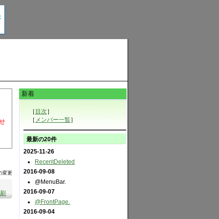
新着
［
目次
］
［
メンバー一覧
］
せ
最新の20件
2025-11-26
RecentDeleted
2016-09-08
の変更
@MenuBar.
2016-09-07
刷
@FrontPage.
2016-09-04