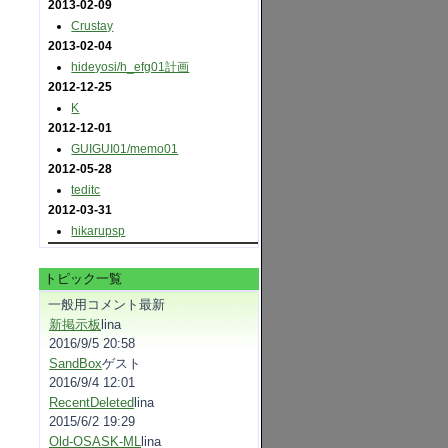
2013-02-09
Crustay
2013-02-04
hideyosi​/h_efg01計画
2012-12-25
K
2012-12-01
GUIGUI01​/memo01
2012-05-28
teditc
2012-03-31
hikarupsp
トピック一覧
一般用コメント最新
新掲示板
lina
2016/9/5 20:58
SandBox
ゲスト
2016/9/4 12:01
RecentDeleted
lina
2015/6/2 19:29
Old-OSASK-ML
lina