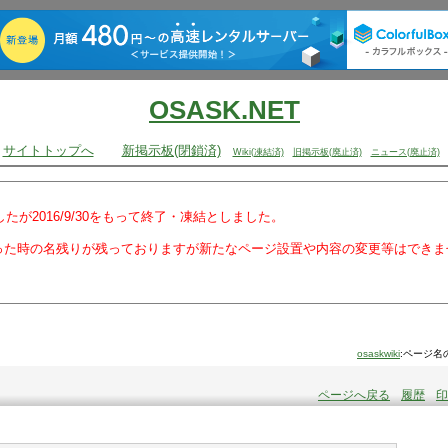
OSASK.NET
サイトトップへ
新掲示板(閉鎖済)
Wiki(凍結済)
旧掲示板(廃止済)
ニュース(廃止済)
でしたが2016/9/30をもって終了・凍結としました。
った時の名残りが残っておりますが新たなページ設置や内容の変更等はできま
osaskwiki
:ページ名
ページへ戻る
履歴
印