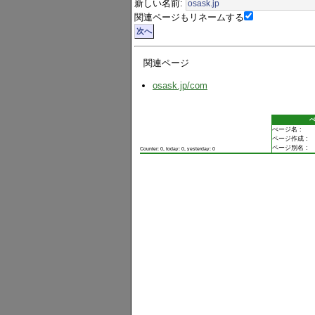
新しい名前:
関連ページもリネームする
関連ページ
osask.jp​/com
ぺージ名 :
ページ作成 :
ページ別名 :
Counter: 0, today: 0, yesterday: 0