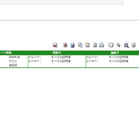
ぺージ情報
閲覧可
編集可
osask.jp
グループ :
すべての訪問者
グループ :
すべての訪問者
ゲスト
ユーザー :
すべての訪問者
ユーザー :
すべての訪問者
未設定