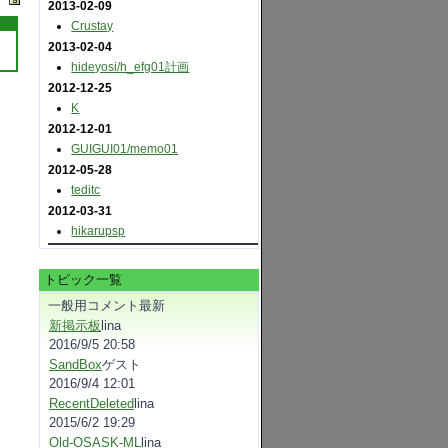
2013-02-09
Crustay
2013-02-04
hideyosi​/h_efg01計画
2012-12-25
K
2012-12-01
GUIGUI01​/memo01
2012-05-28
teditc
2012-03-31
hikarupsp
トピック一覧
一般用コメント最新
新掲示板
lina
2016/9/5 20:58
SandBox
ゲスト
2016/9/4 12:01
RecentDeleted
lina
2015/6/2 19:29
Old-OSASK-ML
lina