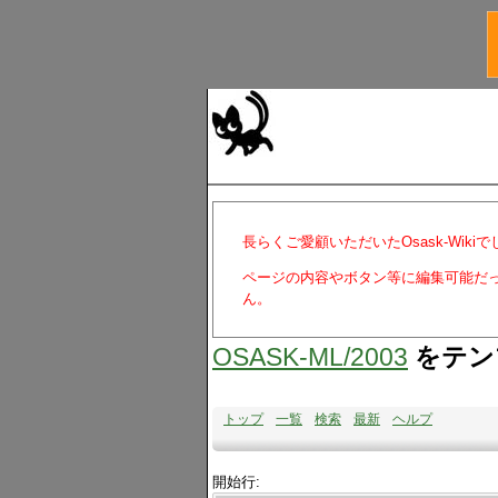
長らくご愛顧いただいたOsask-Wiki
ページの内容やボタン等に編集可能だ
ん。
OSASK-ML​/2003
をテン
トップ
一覧
検索
最新
ヘルプ
開始行: