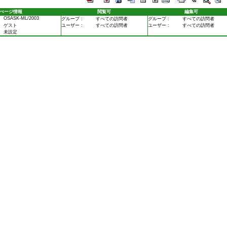
ぺージ情報
閲覧可
編集可
OSASK-ML/2003
グループ :
すべての訪問者
グループ :
すべての訪問者
ゲスト
ユーザー :
すべての訪問者
ユーザー :
すべての訪問者
未設定