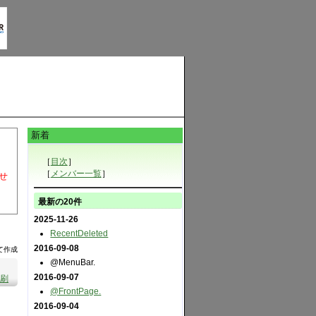
新着
［
目次
］
［
メンバー一覧
］
せ
最新の20件
2025-11-26
RecentDeleted
2016-09-08
して作成
@MenuBar.
2016-09-07
刷
@FrontPage.
2016-09-04