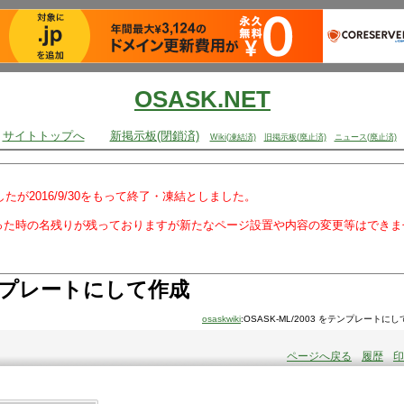
OSASK.NET
サイトトップへ
新掲示板(閉鎖済)
Wiki(凍結済)
旧掲示板(廃止済)
ニュース(廃止済)
でしたが2016/9/30をもって終了・凍結としました。
った時の名残りが残っておりますが新たなページ設置や内容の変更等はできま
プレートにして作成
osaskwiki
:OSASK-ML/2003 をテンプレートに
ページへ戻る
履歴
印