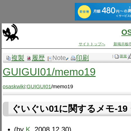
O
サイトトップへ
新掲示板(
複製
履歴
Note
印刷
|
新規
GUIGUI01​/memo19
osaskwiki
:
GUIGUI01
/memo19
ぐいぐい01に関するメモ-19
(by
K
, 2008.12.30)