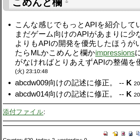
こめんと欄
こんな感じでもっとAPIを紹介し
まだゲーム向けのAPIがあまりに
よりもAPIの開発を優先したほうが
たらMLかこめんと欄か
impressions
がなければとりあえずAPIの整備を優
(火) 23:10:48
abcdw009向けの記述に修正。 --
K
20
abcdw014向けの記述に修正。 --
K
20
添付ファイル
: