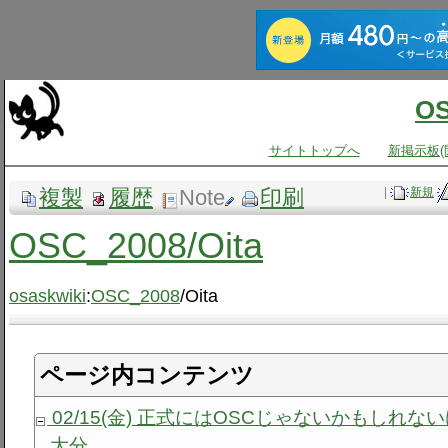
O
サイトトップへ
新掲示板(
複製
履歴
Note
印刷
|
新規
OSC_2008​/Oita
osaskwiki
:
OSC_2008
/Oita
ページ内コンテンツ
02/15(金) 正式にはOSCじゃないかもしれな
大分