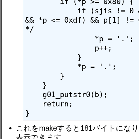
        if (*p >= 0x80) {

            if (sjis != 0 && !(0xa0 <= *p 
&& *p <= 0xdf) && p[1] !=
*/

                *p = '.';

                p++;

            }

            *p = '.';

        }

    }

    g01_putstr0(b);

    return;

}
これをmakeすると181バイトに
表示できます。