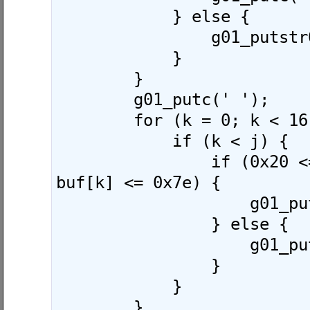
            } else {

                g01_putstr0("   ");

            }

        }

        g01_putc(' ');

        for (k = 0; k < 16; k++) {

            if (k < j) {

                if (0x20 <= buf[k] && 
buf[k] <= 0x7e) {

                    g01_putc(buf[k]);

                } else {

                    g01_putc('.');

                }

            }

        }
