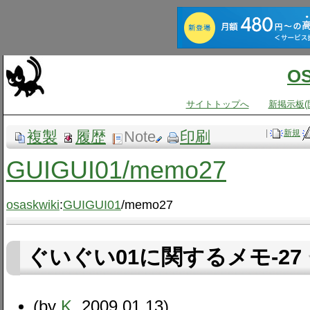
O
サイトトップへ
新掲示板(
複製
履歴
Note
印刷
|
新規
GUIGUI01​/memo27
osaskwiki
:
GUIGUI01
/memo27
ぐいぐい01に関するメモ-27
(by
K
, 2009.01.13)