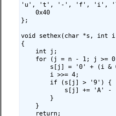
'u', 't', '-', 'f', 'i', '
    0x40

};

void sethex(char *s, int i
{

    int j;

    for (j = n - 1; j >= 0; j--) {

        s[j] = '0' + (i & 0xf);

        i >>= 4;

        if (s[j] > '9') {

            s[j] += 'A' - '0' - 10;

        }

    }

    return;
