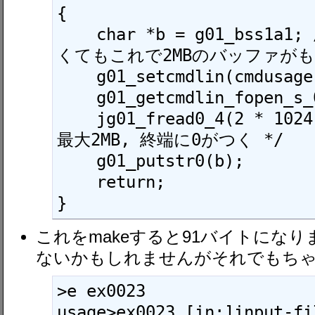
{

    char *b = g01_bss1a1; /* mallocを使わな
くてもこれで2MBのバッファがもら
    g01_setcmdlin(cmdusage);

    g01_getcmdlin_fopen_s_0_4(0);

    jg01_fread0_4(2 * 1024 * 1024, b); /* 
最大2MB, 終端に0がつく */

    g01_putstr0(b);

    return;

}
これをmakeすると91バイトにな
ないかもしれませんがそれでもち
>e ex0023

usage>ex0023 [in:]input-fil