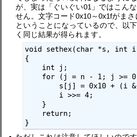
が、実は「ぐいぐい01」ではこん
せん。文字コード0x10～0x1fがま
ということになっているので、以
く同じ結果が得られます。
void sethex(char *s, int i
{

    int j;

    for (j = n - 1; j >= 0; j--) {

        s[j] = 0x10 + (i & 0xf);

        i >>= 4;

    }

    return;

}