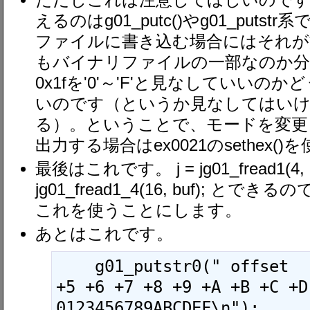
ただしこれは注意してほしいのです
えるのはg01_putc()やg01_put
ファイルに書き込む場合にはそれが
もバイナリファイルの一部なのか分か
0x1fを'0'～'F'と見なしていい
いのです（というか見なしてはい
る）。ということで、モードを変更
出力する場合はex0021のsethex
最後はこれです。 j = jg01_fread1(4, 1
jg01_fread1_4(16, buf); 
これを使うことにします。
あとはこれです。
    g01_putstr0(" offset   +0 +1 +2 +3 +4 
+5 +6 +7 +8 +9 +A +B +C +D 
0123456789ABCDEF\n");
