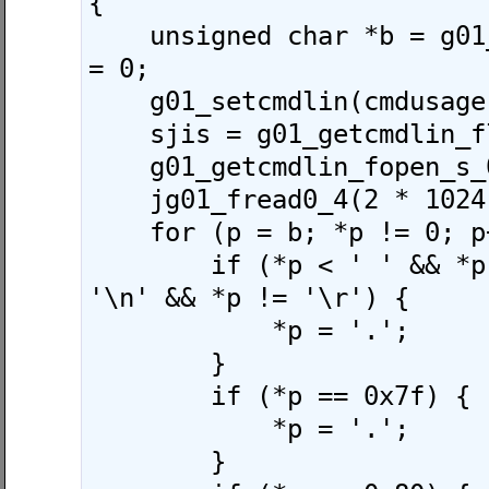
{

    unsigned char *b = g01_bss1a1, *p, sjis 
= 0; 

    g01_setcmdlin(cmdusage);

    sjis = g01_getcmdlin_flag_o(0);

    g01_getcmdlin_fopen_s_0_4(1);

    jg01_fread0_4(2 * 1024 * 1024, b);

    for (p = b; *p != 0; p++) {

        if (*p < ' ' && *p != '\t' && *p != 
'\n' && *p != '\r') {

            *p = '.';

        }

        if (*p == 0x7f) {

            *p = '.';

        }
