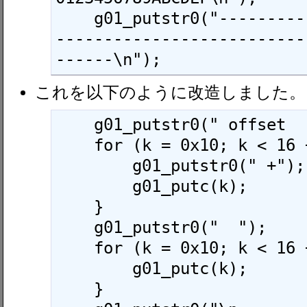
    g01_putstr0("--------------------------
--------------------------
------\n");
これを以下のように改造しました。
    g01_putstr0(" offset  ");

    for (k = 0x10; k < 16 + 0x10; k++) {

        g01_putstr0(" +");

        g01_putc(k);

    }

    g01_putstr0("  ");

    for (k = 0x10; k < 16 + 0x10; k++) {

        g01_putc(k);

    }
