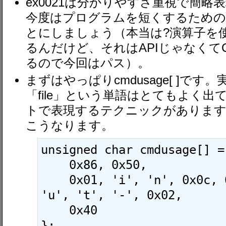
ex0021は分かりやすさ重視で簡
今度はプログラムを短くするための
とにしましょう（本当は?演算子を
るんだけど、それはAPIじゃなくて
るので今回はパス）。
まずはやっぱりcmdusage[ ]です。
「file」という単語はとてもよく出
トで表現するテクニックがあります（ 
こうなります。
unsigned char cmdusage[] = 
    0x86, 0x50,

    0x01, 'i', 'n', 0x0c, 6, 0x01, 'p', 
'u', 't', '-', 0x02,

    0x40

};