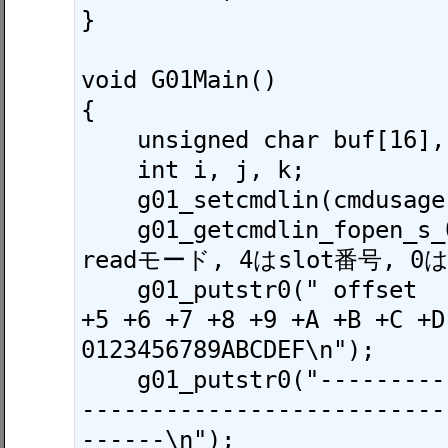
}

void G01Main()

{

    unsigned char buf[16], s[8];

    int i, j, k;

    g01_setcmdlin(cmdusage);

    g01_getcmdlin_fopen_s_0_4(0); /* 0は
readモード, 4はslot番号, 0は
    g01_putstr0(" offset   +0 +1 +2 +3 +4 
+5 +6 +7 +8 +9 +A +B +C +D 
0123456789ABCDEF\n");

    g01_putstr0("--------------------------
--------------------------
------\n");
