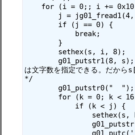
    for (i = 0;; i += 0x10) {

        j = jg01_fread1(4, 16, buf);

        if (j == 0) {

            break;

        }

        sethex(s, i, 8);

        g01_putstr1(8, s); /* g01_putstr1()
は文字数を指定できる。だからs[8
*/

        g01_putstr0("  ");

        for (k = 0; k < 16; k++) {

            if (k < j) {

                sethex(s, buf[k], 2);

                g01_putstr1(2, s);

                g01_putc(' ');
