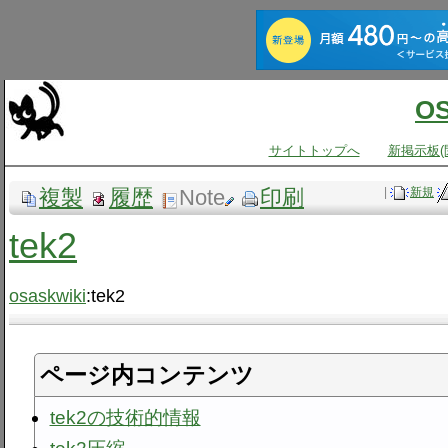
O
サイトトップへ
新掲示板(
複製
履歴
Note
印刷
|
新規
tek2
osaskwiki
:tek2
ページ内コンテンツ
tek2の技術的情報