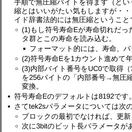
手順で無圧縮バイトを得ます（という
縮とはいいがたい気もしますが・・
イド辞書法的には無圧縮ということ
(1)もし符号寿命Eが寿命切れだった
タ群とこの寿命を読み込む。
フォーマット的には、寿命、パ
(2)符号寿命Eを1カウント進めて
(3)内部バイト番号をUC0で取得（
を256バイトの「内部番号→無圧
変換。
符号寿命Eのデフォルトは8192です
さてtek2sパラメータについては
ブロックの最初でなければ、更新
次に3bitのビット長パラメータがあ