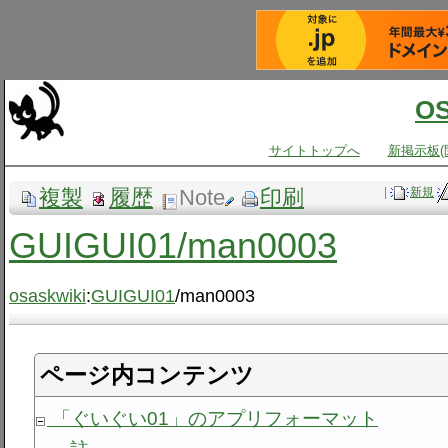
O
サイトトップへ
新掲示板(
複製
履歴
Note
印刷
|
新規
GUIGUI01​/man0003
osaskwiki
:
GUIGUI01
/man0003
ページ内コンテンツ
「ぐいぐい01」のアプリフォーマット