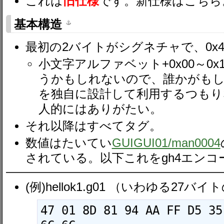
これは
旧仕様
です。新仕様はこちら
基本構造
最初の2バイトがシグネチャで、0x47 
小文字アルファベット+0x00～0
うかもしれないので、誰かがも
を独自に設計して利用するつもり
人的にはありがたい。
それ以降はすべてタグ。
数値はたいてい
GUIGUI01​/man0004
されている。以下これをgh4エンコ
(例)hellok1.g01 （いわゆる27バイトの"h
47 01 8D 81 94 AA FF D5 35