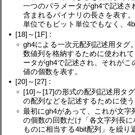
一つのパラメータがgh4で記述
含まれるバイナリの長さを表す
単位でもビット単位でもなく、4b
[18]～[1F] :
gh4による一次元配列記述用タグ
数値列を格納するために使われて
ータがgh4で記述され、それがこ
値の個数を表す。
[20]～[27] :
[10]～[17]の形式の配列記述
の配列などを記述するために使う
最初にgh4があって、これが文
の個数の回数だけ「各文字列長に相
ものに相当する4bit配列」を繰り