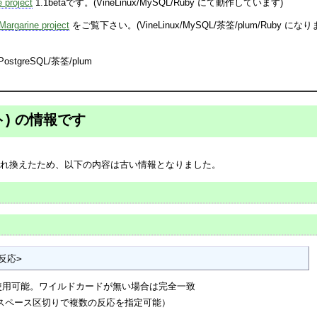
 project
1.1betaです。(VineLinux/MySQL/Ruby にて動作しています)
Margarine project
をご覧下さい。(VineLinux/MySQL/茶筌/plum/Ruby にな
PostgreSQL/茶筌/plum
ト) の情報です
ンを入れ換えたため、以下の内容は古い情報となりました。
<反応>
' を使用可能。ワイルドカードが無い場合は完全一致
ペース区切りで複数の反応を指定可能）