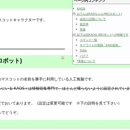
ページ内コンテンツ
KAOS
おてんばKAOちゃん(IRCロボット)
会話と記憶について
マスコットキャラクターです。
発言率
実装
以下は旧KAOS (IRCボット) の情報です
コマンド一覧
キーワードの登録「KAO追加」
ToDo
バグ？
ロボット)
*実装について
iがこのマスコットの名前を勝手に利用している人工無脳です。
ャンネルにいる KAOS-r は情報収集専門で、ほとんど喋らないように設定されていま
い設定でおいてあります。（設定は変更可能です ※下の説明を見て下さい）
ネルでどうぞ。