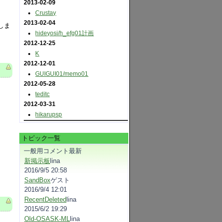
2013-02-09
Crustay
2013-02-04
しま
hideyosi​/h_efg01計画
2012-12-25
K
2012-12-01
GUIGUI01​/memo01
2012-05-28
teditc
2012-03-31
hikarupsp
トピック一覧
一般用コメント最新
新掲示板
lina
2016/9/5 20:58
SandBox
ゲスト
2016/9/4 12:01
RecentDeleted
lina
2015/6/2 19:29
Old-OSASK-ML
lina