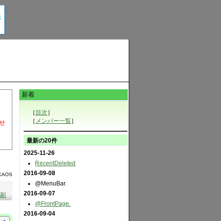
新着
［
目次
］
［
メンバー一覧
］
せ
最新の20件
2025-11-26
RecentDeleted
2016-09-08
KAOS
@MenuBar.
2016-09-07
刷
@FrontPage.
2016-09-04