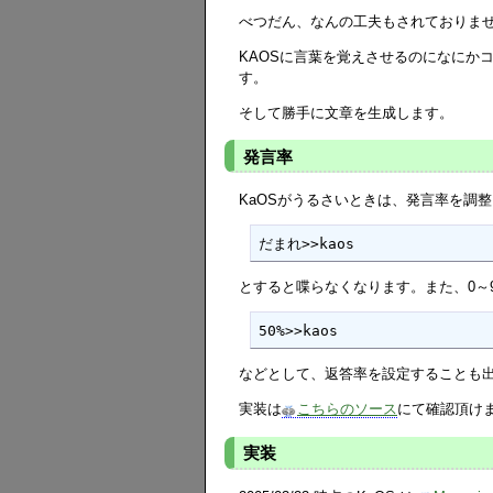
べつだん、なんの工夫もされておりませ
KAOSに言葉を覚えさせるのになにか
す。
そして勝手に文章を生成します。
発言率
KaOSがうるさいときは、発言率を調
だまれ>>kaos
とすると喋らなくなります。また、0～
50%>>kaos
などとして、返答率を設定することも
実装は
こちらのソース
にて確認頂け
実装