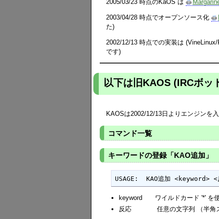
2005/03/23 時点のKaOS は
Margarine
2003/04/28 時点でオープンソース化
た)
2002/12/13 時点での実装は (VineLinux/
です)
以下は旧KAOS (IRCボッ
KAOSは2002/12/13日よりエンジ
コマンド一覧
キーワードの登録「KAO追加」
USAGE:  KAO追加 <keyword> 
keyword ワイルドカード '*
反応 任意の文字列 （半角ス