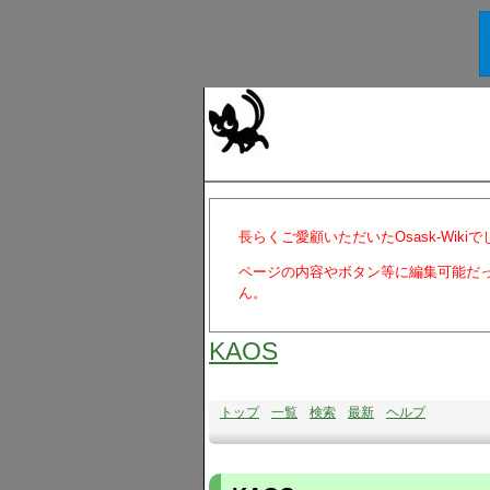
長らくご愛顧いただいたOsask-Wiki
ページの内容やボタン等に編集可能だ
ん。
KAOS
トップ
一覧
検索
最新
ヘルプ