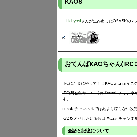
KAOS
hideyosi
さんが生み出したOSASKの
おてんばKAOちゃん(IRC
IRCにたまにやってくるKAOSはnis
IRC(川合堂サーバー)の #osask チ
す。
osask チャンネルではあまり喋らな
KAOSと話したい場合は #kaos チャン
会話と記憶について