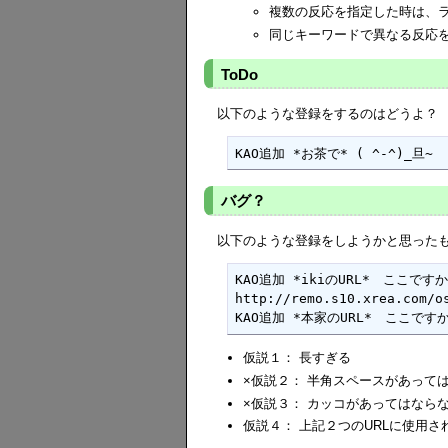
複数の反応を指定した時は、
同じキーワードで異なる反応
ToDo
以下のような登録をするのはどうよ？
KAO追加 *お茶で* ( ^-^)_旦~
バグ？
以下のような登録をしようかと思った
KAO追加 *ikiのURL*　ここですか？(
http://remo.s10.xrea.com/os
KAO追加 *本家のURL*　ここですか？(O
仮説１： 長すぎる
×仮説２： 半角スペースがあって
×仮説３： カッコがあってはなら
仮説４： 上記２つのURLに使用