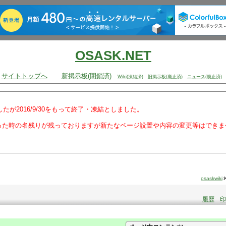
OSASK.NET
サイトトップへ
新掲示板(閉鎖済)
Wiki(凍結済)
旧掲示板(廃止済)
ニュース(廃止済)
でしたが2016/9/30をもって終了・凍結としました。
った時の名残りが残っておりますが新たなページ設置や内容の変更等はできま
osaskwiki
:
履歴
印