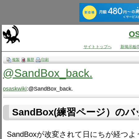
O
サイトトップへ
新掲示板(
複製
履歴
印刷
@SandBox_back.
osaskwiki
:@SandBox_back.
SandBox(練習ページ）の
SandBoxが改変されて日にちが経つ